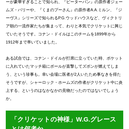
ーが豪華すぎることで知られ、『ピーターパン』の原作者ジェー
ムズ・バリーや、『くまのプーさん』の原作者A.A.ミルン、『ジ
ーヴス』シリーズで知られるP.G.ウッドハウスなど、ヴィクトリ
ア朝の一流作家たちが集まって、わりと本気でクリケットに興じ
ていたそうです。コナン・ドイルはこのチームを1899年から
1912年まで率いていました。
ある試合では、コナン・ドイルが打席に立っていた時、ポケット
に入れていたマッチ箱にボールが直撃してズボンが燃えてしま
う、という珍事も。幸い会場に医者が2人いたため事なきを得た
そうですが、シャーロック・ホームズの作者がクリケット中に炎
上する、というのはなかなかの見物だったのではないでしょう
か。
「クリケットの神様」W.G.グレース
とは何者か