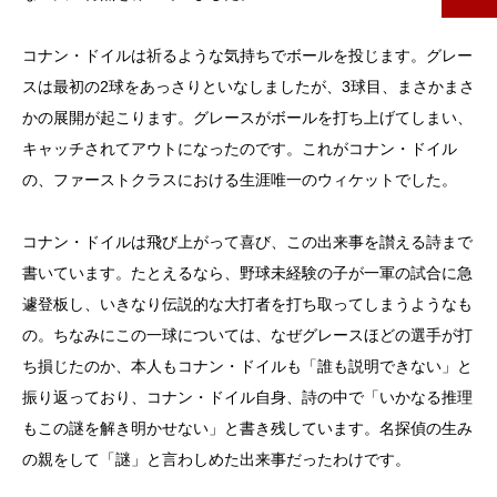
コナン・ドイルは祈るような気持ちでボールを投じます。グレー
スは最初の2球をあっさりといなしましたが、3球目、まさかまさ
かの展開が起こります。グレースがボールを打ち上げてしまい、
キャッチされてアウトになったのです。これがコナン・ドイル
の、ファーストクラスにおける生涯唯一のウィケットでした。
コナン・ドイルは飛び上がって喜び、この出来事を讃える詩まで
書いています。たとえるなら、野球未経験の子が一軍の試合に急
遽登板し、いきなり伝説的な大打者を打ち取ってしまうようなも
の。ちなみにこの一球については、なぜグレースほどの選手が打
ち損じたのか、本人もコナン・ドイルも「誰も説明できない」と
振り返っており、コナン・ドイル自身、詩の中で「いかなる推理
もこの謎を解き明かせない」と書き残しています。名探偵の生み
の親をして「謎」と言わしめた出来事だったわけです。