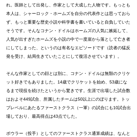
れ。医師として出発し、作家として大成した人物です。もっとも
本人は、シャーロック・ホームズを自分の代表作とは思っておら
ず、もっと重要な歴史小説や科学書を書いていると自負していた
そうです。そんなコナン・ドイルはホームズの人気に嫉妬して、
人気が出すぎたホームズを小説の中で一度崖から落として亡き者
にしてしまった、というのは有名なエピソードです（読者の猛反
発を受け、結局生きていたことにして復活させています）。
そんな作家としての顔とは別に、コナン・ドイルは無類のクリケ
ット好きでもありました。14歳でクリケットを始め、53歳にな
るまで現役を続けたというから驚きです。生涯で出場した試合数
はおよそ449試合、所属したチームは50以上にのぼります。トッ
プレベルにあたるファーストクラス（一軍）の試合にも10試合出
場しており、最高得点は43点でした。
ボウラー（投手）としてのファーストクラス通算成績は、なんと