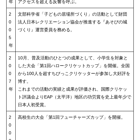
年
アクセスを超える反響を呼ぶ。
2
文部科学省「子どもの居場所づくり」の活動として財団
0
法人日本レクリエーション協会が推進する『あそびの城
0
づくり』運営委員を務める。
5
年
2
10月、普及活動のひとつの成果として、小学生を対象と
0
した大会「第1回ハロークリケットカップ」を開催。全国
0
から100人を超すちびっこクリケッターが参加し大好評を
7
博す。
年
これまでの活動の実績と成果が評価され、国際クリケッ
ト評議会よりEAP（太平洋）地区の功労賞を史上最年少で
日本人初受賞。
2
高校生の大会「第1回フューチャーズカップ」を開催。
0
0