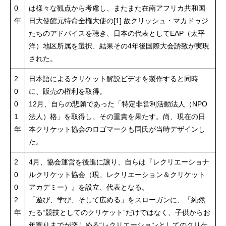
0
は様々な観点から考慮し、またまた在南アフリカ共和国
年
日大使館元特命全権大使の[1] 故クリッシュ・マカドゥジ
たちのアドバイスを聴き、日本の代表としてEAP（太平
洋）地区所属を選択、結果その4年後国際大会誘致が実現
された。
2
日本語によるクリケット解説ビデオを製作すると同時
0
に、販売の権利を取得。
0
12月、自らの悲願であった「特定非営利活動法人（NPO
1
法人）格」を取得し、その重責を果たす。尚、現在の日
年
本クリケット協会のロゴマークも同氏が当時デザインし
た。
2
4月、協会運営を後進に譲り、自らは『レクリエーショナ
0
ルクリケット協会（現、レクリエーション＆クリケット
0
アカデミー）』を設立、代表となる。
2
「遊び、学び、そして広める」をスローガンに、「純然
年
たる“競技としてのクリケット”だけではなく、子供からお
年寄りまでが楽しめる“レクリエーションとしてのクリケ