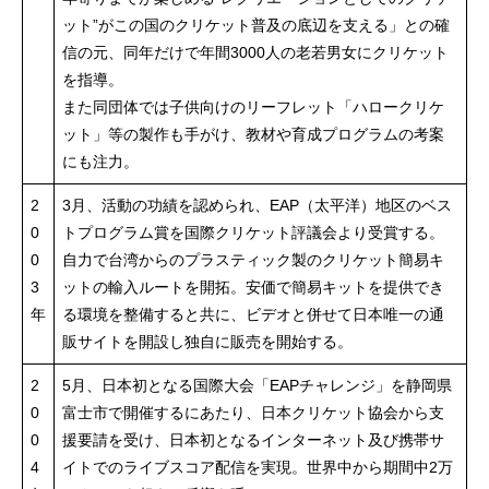
ット”がこの国のクリケット普及の底辺を支える」との確
信の元、同年だけで年間3000人の老若男女にクリケット
を指導。
また同団体では子供向けのリーフレット「ハロークリケ
ット」等の製作も手がけ、教材や育成プログラムの考案
にも注力。
2
3月、活動の功績を認められ、EAP（太平洋）地区のベス
0
トプログラム賞を国際クリケット評議会より受賞する。
0
自力で台湾からのプラスティック製のクリケット簡易キ
3
ットの輸入ルートを開拓。安価で簡易キットを提供でき
年
る環境を整備すると共に、ビデオと併せて日本唯一の通
販サイトを開設し独自に販売を開始する。
2
5月、日本初となる国際大会「EAPチャレンジ」を静岡県
0
富士市で開催するにあたり、日本クリケット協会から支
0
援要請を受け、日本初となるインターネット及び携帯サ
4
イトでのライブスコア配信を実現。世界中から期間中2万