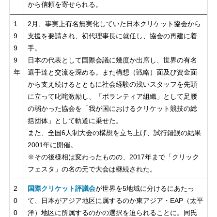
から信頼を寄せられる。
1
2月、事実上有名無実化していた日本クリケット協会から
9
支援を要請され、初代理事長に就任し、協会の再建に着
9
手。
9
日本の代表として国際会議に幾度か出席し、世界の有名
年
選手達と交流を深める。また構想（戦略）面及び資金面
から支え続けるとともに社会経験の浅いスタッフを先頭
に立って叱咤激励し、「ボランティア組織」として足腰
の弱かった協会を「我が国におけるクリケット競技の総
括団体」として軌道に乗せた。
また、全国6人制大会の構想を立ち上げ、試行錯誤の結果
2001年に開催。
※その後様相は変わったものの、2017年まで「クリック
フェスタ」の名の元で大会は継続された。
2
国際クリケット評議会
が世界を5地域に分けるにあたっ
0
て、日本がアジア地区に属するのか東アジア・EAP（太平
0
洋）地区に所属するのかの選択を迫られることに。同氏