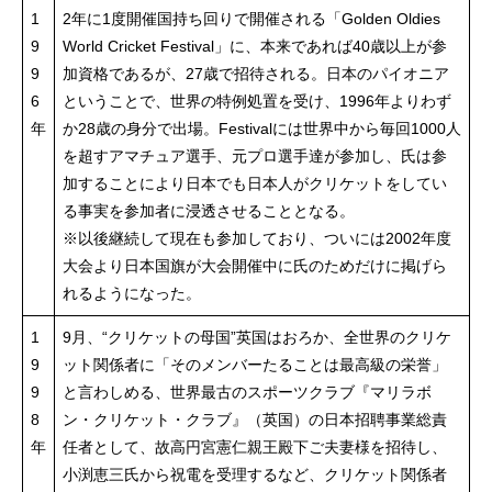
1
2年に1度開催国持ち回りで開催される「Golden Oldies
9
World Cricket Festival」に、本来であれば40歳以上が参
9
加資格であるが、27歳で招待される。日本のパイオニア
6
ということで、世界の特例処置を受け、1996年よりわず
年
か28歳の身分で出場。Festivalには世界中から毎回1000人
を超すアマチュア選手、元プロ選手達が参加し、氏は参
加することにより日本でも日本人がクリケットをしてい
る事実を参加者に浸透させることとなる。
※以後継続して現在も参加しており、ついには2002年度
大会より日本国旗が大会開催中に氏のためだけに掲げら
れるようになった。
1
9月、“クリケットの母国”英国はおろか、全世界のクリケ
9
ット関係者に「そのメンバーたることは最高級の栄誉」
9
と言わしめる、世界最古のスポーツクラブ『マリラボ
8
ン・クリケット・クラブ』（英国）の日本招聘事業総責
年
任者として、故高円宮憲仁親王殿下ご夫妻様を招待し、
小渕恵三氏から祝電を受理するなど、クリケット関係者