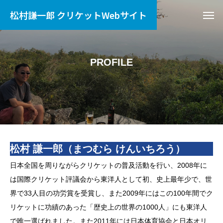
松村謙一郎 クリケットWebサイト
PROFILE
松村 謙一郎（まつむら けんいちろう）
日本全国を周りながらクリケットの普及活動を行い、2008年に
は国際クリケット評議会から東洋人として初、史上最年少で、世
界で33人目の功労賞を受賞し、また2009年にはこの100年間でク
リケットに功績のあった「歴史上の世界の1000人」にも東洋人
で唯一選ばれました。また2011年には日本体育協会と日本オリ