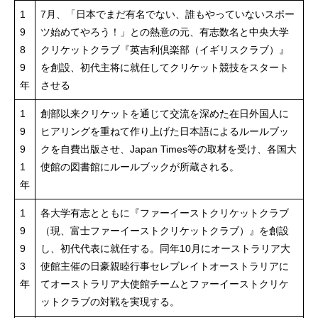
1
7月、「日本でまだ有名でない、誰もやっていないスポー
9
ツ始めてやろう！」との熱意の元、有志数名と中央大学
8
クリケットクラブ『英吉利倶楽部（イギリスクラブ）』
9
を創設、初代主将に就任してクリケット競技をスタート
年
させる
1
創部以来クリケットを通じて交流を深めた在日外国人に
9
ヒアリングを重ねて作り上げた日本語によるルールブッ
9
クを自費出版させ、Japan Times等の取材を受け、各国大
1
使館の図書館にルールブックが所蔵される。
年
1
各大学有志とともに『ファーイーストクリケットクラブ
9
（現、富士ファーイーストクリケットクラブ）』を創設
9
し、初代代表に就任する。同年10月にオーストラリア大
3
使館主催の日豪親睦行事セレブレイトオーストラリアに
年
てオーストラリア大使館チームとファーイーストクリケ
ットクラブの対戦を実現する。