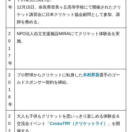
年
12月15日、奈良県登美ヶ丘高等学校にて開催されたクリ
ケット講習会に日本クリケット協会顧問として参加、講
師を務める。
2
NPO法人自立支援施設MIRAIにてクリケット体験会を実
0
施。
1
7
年
2
プロ野球からクリケットに転身した
木村昇吾
選手のゴー
0
ルドスポンサー契約を締結。
1
8
年
2
大人も子供もクリケットを思いっきり楽しめる体験会＆
0
交流会イベント「
CrickeTRY（クリケットライ）
」を開
2
催する。