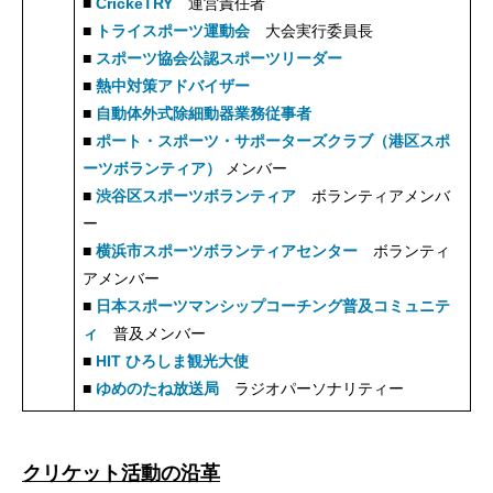
■
CrickeTRY
運営責任者
■
トライスポーツ運動会
大会実行委員長
■
スポーツ協会公認スポーツリーダー
■
熱中対策アドバイザー
■
自動体外式除細動器業務従事者
■
ポート・スポーツ・サポーターズクラブ（港区スポ
ーツボランティア）
メンバー
■
渋谷区スポーツボランティア
ボランティアメンバ
ー
■
横浜市スポーツボランティアセンター
ボランティ
アメンバー
■
日本スポーツマンシップコーチング普及コミュニテ
ィ
普及メンバー
■
HIT ひろしま観光大使
■
ゆめのたね放送局
ラジオパーソナリティー
クリケット活動の沿革