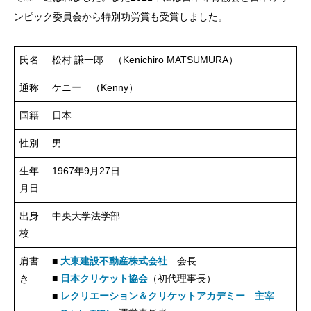
ンピック委員会から特別功労賞も受賞しました。
氏名
松村 謙一郎 （Kenichiro MATSUMURA）
通称
ケニー （Kenny）
国籍
日本
性別
男
生年
1967年9月27日
月日
出身
中央大学法学部
校
肩書
■
大東建設不動産株式会社
会長
き
■
日本クリケット協会
（初代理事長）
■
レクリエーション＆クリケットアカデミー 主宰