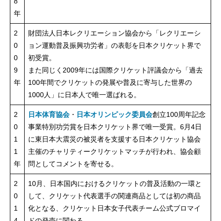
8
年
2
財団法人日本レクリエーション協会から「レクリエーシ
0
ョン運動普及振興功労者」の表彰を日本クリケット界で
0
初受賞。
9
また同じく2009年には国際クリケット評議会から「過去
年
100年間でクリケットの発展や普及に寄与した世界の
1000人」に日本人で唯一選ばれる。
2
日本体育協会
・
日本オリンピック委員会
創立100周年記念
0
事業特別功労賞を日本クリケット界で唯一受賞。6月4日
1
に東日本大震災の被災者を支援する日本クリケット協会
1
主催のチャリティークリケットマッチが行われ、協会顧
年
問としてコメントを寄せる。
2
10月、日本国内におけるクリケットの普及活動の一環と
0
して、クリケット代表選手の関連商品としては初の商品
1
化となる、クリケット日本女子代表チーム公式ブロマイ
4
ドの発売に関わる。