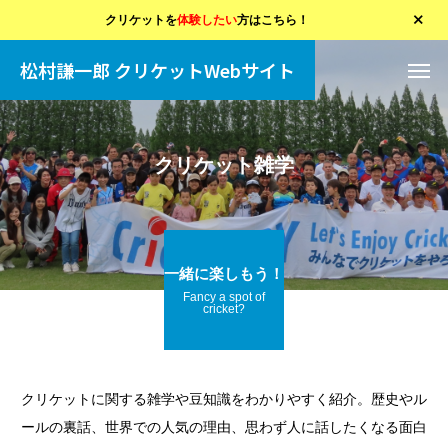
クリケットを
体験したい
方はこちら！
松村謙一郎 クリケットWebサイト
クリケット雑学
一緒に楽しもう！
Fancy a spot of
cricket?
クリケットに関する雑学や豆知識をわかりやすく紹介。歴史やル
ールの裏話、世界での人気の理由、思わず人に話したくなる面白