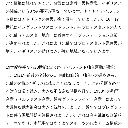
ごく簡単に触れておくと、背景には宗教・民族意識・イギリスと
の関係という3つの要素が重なっています。もともとアイルラン
ド島にはカトリックの住民が多く暮らしていましたが、16〜17
世紀にイングランドやスコットランドからプロテスタントの人々
が北部（アルスター地方）に移住する「プランテーション政策」
が進められました。これにより北部ではプロテスタント系住民が
増え、イギリスとの結びつきが強い地域となっていきます。
19世紀後半から20世紀にかけてアイルランド独立運動が激化
し、1921年前後の交渉の末、南側は自治・独立への道を進み、
北部の6州はイギリスに残ることになりました。この分断をめぐ
る対立は長く続き、大きな不安定な時期を経て、1998年の和平
合意（ベルファスト合意、通称グッドフライデー合意）によって
大規模な武力衝突は大きく沈静化しました。近年ではブレグジッ
トに伴う国境問題も注目されましたが、これは今も繊細な政治的
テーマであり、本記事ではあくまでスポーツの代表チーム構成の