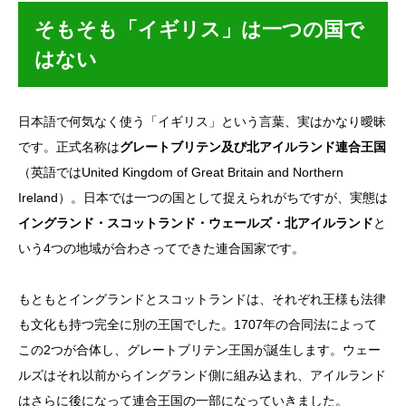
そもそも「イギリス」は一つの国で
はない
日本語で何気なく使う「イギリス」という言葉、実はかなり曖昧
です。正式名称は
グレートブリテン及び北アイルランド連合王国
（英語ではUnited Kingdom of Great Britain and Northern
Ireland）。日本では一つの国として捉えられがちですが、実態は
イングランド・スコットランド・ウェールズ・北アイルランド
と
いう4つの地域が合わさってできた連合国家です。
もともとイングランドとスコットランドは、それぞれ王様も法律
も文化も持つ完全に別の王国でした。1707年の合同法によって
この2つが合体し、グレートブリテン王国が誕生します。ウェー
ルズはそれ以前からイングランド側に組み込まれ、アイルランド
はさらに後になって連合王国の一部になっていきました。