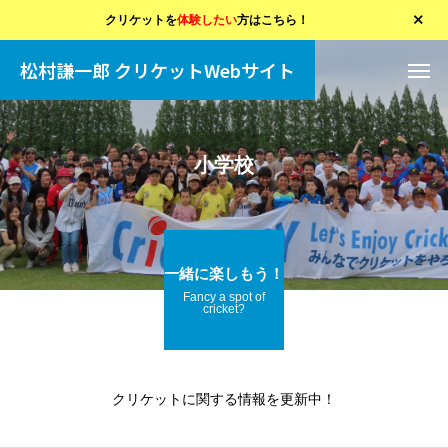
クリケットを
体験したい
方はこちら！
松村謙一郎 クリケットWebサイト
小学校
一緒に楽しもう！
Fancy a spot of
cricket?
クリケットに関する情報を更新中！