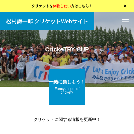
クリケットを
体験したい
方はこちら！
松村謙一郎 クリケットWebサイト
CrickeTRY CUP
一緒に楽しもう！
Fancy a spot of
cricket?
クリケットに関する情報を更新中！