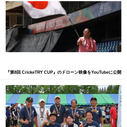
『第8回 CrickeTRY CUP』のドローン映像をYouTubeに公開