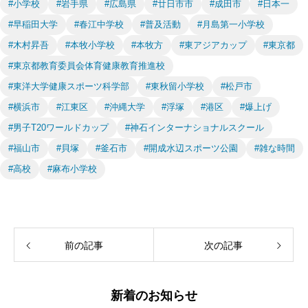
#小学校
#岩手県
#広島県
#廿日市市
#成田市
#日本一
#早稲田大学
#春江中学校
#普及活動
#月島第一小学校
#木村昇吾
#本牧小学校
#本牧方
#東アジアカップ
#東京都
#東京都教育委員会体育健康教育推進校
#東洋大学健康スポーツ科学部
#東秋留小学校
#松戸市
#横浜市
#江東区
#沖縄大学
#浮塚
#港区
#爆上げ
#男子T20ワールドカップ
#神石インターナショナルスクール
#福山市
#貝塚
#釜石市
#開成水辺スポーツ公園
#雑な時間
#高校
#麻布小学校
前の記事
次の記事
新着のお知らせ