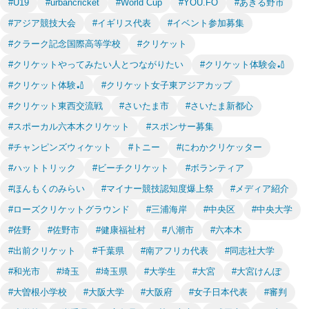
#U19
#urbancricket
#World Cup
#YOU.FO
#あきる野市
#アジア競技大会
#イギリス代表
#イベント参加募集
#クラーク記念国際高等学校
#クリケット
#クリケットやってみたい人とつながりたい
#クリケット体験会🏏
#クリケット体験🏏
#クリケット女子東アジアカップ
#クリケット東西交流戦
#さいたま市
#さいたま新都心
#スポーカル六本木クリケット
#スポンサー募集
#チャンピンズウィケット
#トニー
#にわかクリケッター
#ハットトリック
#ビーチクリケット
#ボランティア
#ほんもくのみらい
#マイナー競技認知度爆上祭
#メディア紹介
#ローズクリケットグラウンド
#三浦海岸
#中央区
#中央大学
#佐野
#佐野市
#健康福祉村
#八潮市
#六本木
#出前クリケット
#千葉県
#南アフリカ代表
#同志社大学
#和光市
#埼玉
#埼玉県
#大学生
#大宮
#大宮けんぽ
#大曽根小学校
#大阪大学
#大阪府
#女子日本代表
#審判