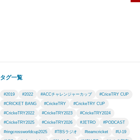
タグ一覧
#2019
#2022
#ACCチャレンジャーカップ
#CriceTRY CUP
#CRICKET BANG
#CrickeTRY
#CrickeTRY CUP
#CrickeTRY2022
#CrickeTRY2023
#CrickeTRY2024
#CrickeTRY2025
#CrickeTRY2026
#JETRO
#PODCAST
#ringcrossworldcup2025
#TBSラジオ
#teamcricket
#U-19