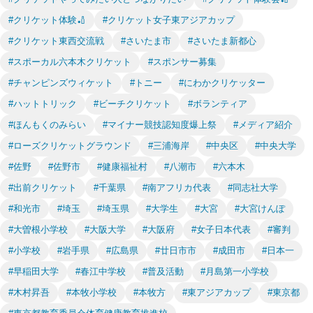
#クリケット体験🏏
#クリケット女子東アジアカップ
#クリケット東西交流戦
#さいたま市
#さいたま新都心
#スポーカル六本木クリケット
#スポンサー募集
#チャンピンズウィケット
#トニー
#にわかクリケッター
#ハットトリック
#ビーチクリケット
#ボランティア
#ほんもくのみらい
#マイナー競技認知度爆上祭
#メディア紹介
#ローズクリケットグラウンド
#三浦海岸
#中央区
#中央大学
#佐野
#佐野市
#健康福祉村
#八潮市
#六本木
#出前クリケット
#千葉県
#南アフリカ代表
#同志社大学
#和光市
#埼玉
#埼玉県
#大学生
#大宮
#大宮けんぽ
#大曽根小学校
#大阪大学
#大阪府
#女子日本代表
#審判
#小学校
#岩手県
#広島県
#廿日市市
#成田市
#日本一
#早稲田大学
#春江中学校
#普及活動
#月島第一小学校
#木村昇吾
#本牧小学校
#本牧方
#東アジアカップ
#東京都