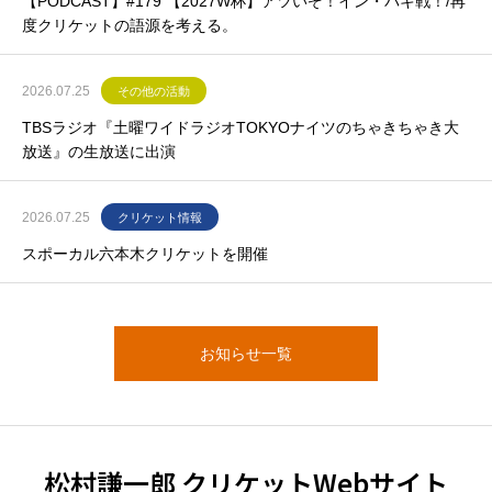
【PODCAST】#179 【2027W杯】アツいぞ！イン・パキ戦！/再
度クリケットの語源を考える。
2026.07.25
その他の活動
TBSラジオ『土曜ワイドラジオTOKYOナイツのちゃきちゃき大
放送』の生放送に出演
2026.07.25
クリケット情報
スポーカル六本木クリケットを開催
お知らせ一覧
松村謙一郎 クリケットWebサイト