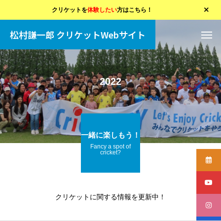
クリケットを
体験したい
方はこちら！
松村謙一郎 クリケットWebサイト
2022
一緒に楽しもう！
Fancy a spot of
cricket?
クリケットに関する情報を更新中！