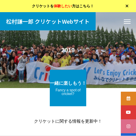
クリケットを
体験したい
方はこちら！
松村謙一郎 クリケットWebサイト
2019
一緒に楽しもう！
Fancy a spot of
cricket?
クリケットに関する情報を更新中！