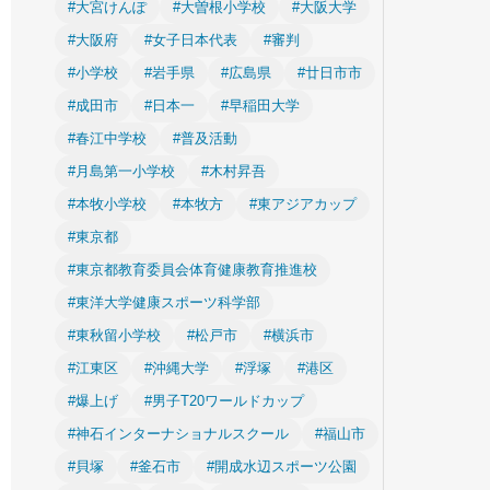
#大宮けんぽ
#大曽根小学校
#大阪大学
#大阪府
#女子日本代表
#審判
#小学校
#岩手県
#広島県
#廿日市市
#成田市
#日本一
#早稲田大学
#春江中学校
#普及活動
#月島第一小学校
#木村昇吾
#本牧小学校
#本牧方
#東アジアカップ
#東京都
#東京都教育委員会体育健康教育推進校
#東洋大学健康スポーツ科学部
#東秋留小学校
#松戸市
#横浜市
#江東区
#沖縄大学
#浮塚
#港区
#爆上げ
#男子T20ワールドカップ
#神石インターナショナルスクール
#福山市
#貝塚
#釜石市
#開成水辺スポーツ公園