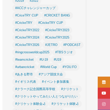
#2019
#2022
#ACCチャレンジャーカップ
#CriceTRY CUP
#CRICKET BANG
#CrickeTRY
#CrickeTRY CUP
#CrickeTRY2022
#CrickeTRY2023
#CrickeTRY2024
#CrickeTRY2025
#CrickeTRY2026
#JETRO
#PODCAST
#ringcrossworldcup2025
#TBSラジオ
#teamcricket
#U-19
#U19
#urbancricket
#World Cup
#YOU.FO
#あきる野市
#アジア競技大会
#イギリス代表
#イベント参加募集
#クラーク記念国際高等学校
#クリケット
#クリケットやってみたい人とつながりたい
#クリケット体験会🏏
#クリケット体験🏏