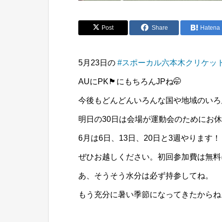
Post
Share
Hatena
5月23日の
#スポーカル六本木クリケッ
AUにPK🏴󠁧󠁢󠁥󠁮󠁧󠁿にもちろんJPね🤭
今後もどんどんいろんな国や地域のいろ
明日の30日は会場が運動会のためにお休
6月は6日、13日、20日と3週やります！
ぜひお越しください。初回参加費は無料
あ、そうそう水分は必ず持参してね。
もう充分に暑い季節になってきたからね