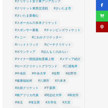
#クリケット女子東アジアカップ
#クリケット東西交流戦
#さいたま市
#さいたま新都心
#スポーカル六本木クリケット
#スポンサー募集
#チャンピンズウィケット
#トニー
#にわかクリケッター
#ハットトリック
#ビーチクリケット
#ボランティア
#ほんもくのみらい
#マイナー競技認知度爆上祭
#メディア紹介
#ローズクリケットグラウンド
#三浦海岸
#中央区
#中央大学
#佐野
#佐野市
#健康福祉村
#八潮市
#六本木
#出前クリケット
#千葉県
#南アフリカ代表
#同志社大学
#和光市
#埼玉
#埼玉県
#大学生
#大宮