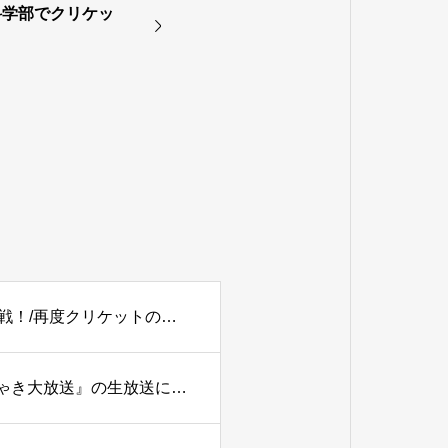
科学部でクリケッ
【PODCAST】#179 【2027W杯】アツいぞ！イン・パキ戦！/再度クリケットの語源を考える。
TBSラジオ『土曜ワイドラジオTOKYOナイツのちゃきちゃき大放送』の生放送に出演