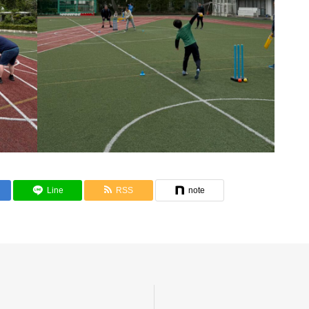
Line
RSS
note