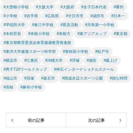
#大曽根小学校
#大阪大学
#大阪府
#女子日本代表
#審判
#小学校
#岩手県
#広島県
#廿日市市
#成田市
#日本一
#早稲田大学
#春江中学校
#普及活動
#月島第一小学校
#木村昇吾
#本牧小学校
#本牧方
#東アジアカップ
#東京都
#東京都教育委員会体育健康教育推進校
#東洋大学健康スポーツ科学部
#東秋留小学校
#松戸市
#横浜市
#江東区
#沖縄大学
#浮塚
#港区
#爆上げ
#男子T20ワールドカップ
#神石インターナショナルスクール
#福山市
#貝塚
#釜石市
#開成水辺スポーツ公園
#雑な時間
#高校
#麻布小学校
前の記事
次の記事