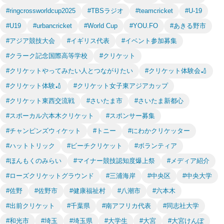
#ringcrossworldcup2025
#TBSラジオ
#teamcricket
#U-19
#U19
#urbancricket
#World Cup
#YOU.FO
#あきる野市
#アジア競技大会
#イギリス代表
#イベント参加募集
#クラーク記念国際高等学校
#クリケット
#クリケットやってみたい人とつながりたい
#クリケット体験会🏏
#クリケット体験🏏
#クリケット女子東アジアカップ
#クリケット東西交流戦
#さいたま市
#さいたま新都心
#スポーカル六本木クリケット
#スポンサー募集
#チャンピンズウィケット
#トニー
#にわかクリケッター
#ハットトリック
#ビーチクリケット
#ボランティア
#ほんもくのみらい
#マイナー競技認知度爆上祭
#メディア紹介
#ローズクリケットグラウンド
#三浦海岸
#中央区
#中央大学
#佐野
#佐野市
#健康福祉村
#八潮市
#六本木
#出前クリケット
#千葉県
#南アフリカ代表
#同志社大学
#和光市
#埼玉
#埼玉県
#大学生
#大宮
#大宮けんぽ