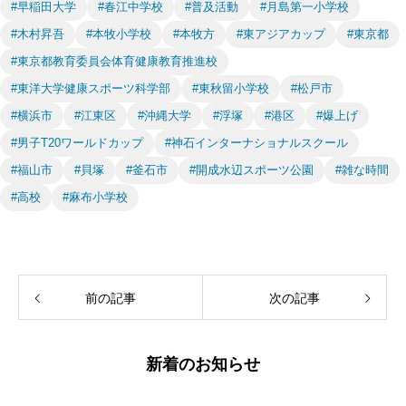
#早稲田大学
#春江中学校
#普及活動
#月島第一小学校
#木村昇吾
#本牧小学校
#本牧方
#東アジアカップ
#東京都
#東京都教育委員会体育健康教育推進校
#東洋大学健康スポーツ科学部
#東秋留小学校
#松戸市
#横浜市
#江東区
#沖縄大学
#浮塚
#港区
#爆上げ
#男子T20ワールドカップ
#神石インターナショナルスクール
#福山市
#貝塚
#釜石市
#開成水辺スポーツ公園
#雑な時間
#高校
#麻布小学校
前の記事
次の記事
新着のお知らせ