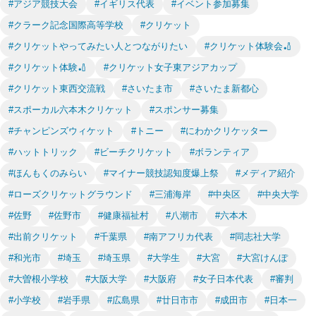
#アジア競技大会
#イギリス代表
#イベント参加募集
#クラーク記念国際高等学校
#クリケット
#クリケットやってみたい人とつながりたい
#クリケット体験会🏏
#クリケット体験🏏
#クリケット女子東アジアカップ
#クリケット東西交流戦
#さいたま市
#さいたま新都心
#スポーカル六本木クリケット
#スポンサー募集
#チャンピンズウィケット
#トニー
#にわかクリケッター
#ハットトリック
#ビーチクリケット
#ボランティア
#ほんもくのみらい
#マイナー競技認知度爆上祭
#メディア紹介
#ローズクリケットグラウンド
#三浦海岸
#中央区
#中央大学
#佐野
#佐野市
#健康福祉村
#八潮市
#六本木
#出前クリケット
#千葉県
#南アフリカ代表
#同志社大学
#和光市
#埼玉
#埼玉県
#大学生
#大宮
#大宮けんぽ
#大曽根小学校
#大阪大学
#大阪府
#女子日本代表
#審判
#小学校
#岩手県
#広島県
#廿日市市
#成田市
#日本一