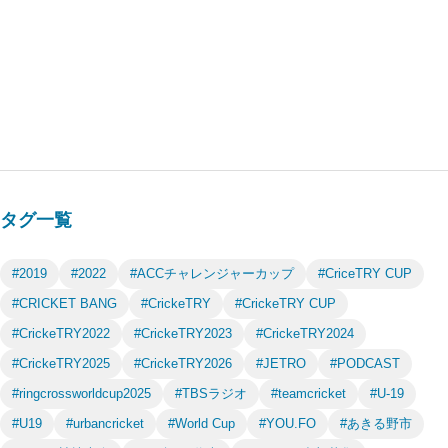
タグ一覧
#2019
#2022
#ACCチャレンジャーカップ
#CriceTRY CUP
#CRICKET BANG
#CrickeTRY
#CrickeTRY CUP
#CrickeTRY2022
#CrickeTRY2023
#CrickeTRY2024
#CrickeTRY2025
#CrickeTRY2026
#JETRO
#PODCAST
#ringcrossworldcup2025
#TBSラジオ
#teamcricket
#U-19
#U19
#urbancricket
#World Cup
#YOU.FO
#あきる野市