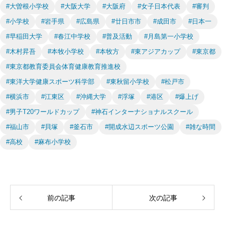
#大曽根小学校
#大阪大学
#大阪府
#女子日本代表
#審判
#小学校
#岩手県
#広島県
#廿日市市
#成田市
#日本一
#早稲田大学
#春江中学校
#普及活動
#月島第一小学校
#木村昇吾
#本牧小学校
#本牧方
#東アジアカップ
#東京都
#東京都教育委員会体育健康教育推進校
#東洋大学健康スポーツ科学部
#東秋留小学校
#松戸市
#横浜市
#江東区
#沖縄大学
#浮塚
#港区
#爆上げ
#男子T20ワールドカップ
#神石インターナショナルスクール
#福山市
#貝塚
#釜石市
#開成水辺スポーツ公園
#雑な時間
#高校
#麻布小学校
前の記事
次の記事