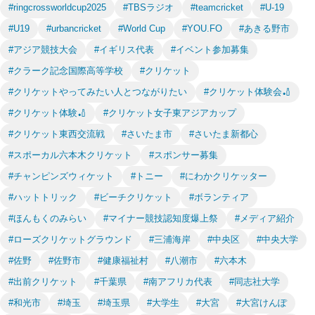
#ringcrossworldcup2025
#TBSラジオ
#teamcricket
#U-19
#U19
#urbancricket
#World Cup
#YOU.FO
#あきる野市
#アジア競技大会
#イギリス代表
#イベント参加募集
#クラーク記念国際高等学校
#クリケット
#クリケットやってみたい人とつながりたい
#クリケット体験会🏏
#クリケット体験🏏
#クリケット女子東アジアカップ
#クリケット東西交流戦
#さいたま市
#さいたま新都心
#スポーカル六本木クリケット
#スポンサー募集
#チャンピンズウィケット
#トニー
#にわかクリケッター
#ハットトリック
#ビーチクリケット
#ボランティア
#ほんもくのみらい
#マイナー競技認知度爆上祭
#メディア紹介
#ローズクリケットグラウンド
#三浦海岸
#中央区
#中央大学
#佐野
#佐野市
#健康福祉村
#八潮市
#六本木
#出前クリケット
#千葉県
#南アフリカ代表
#同志社大学
#和光市
#埼玉
#埼玉県
#大学生
#大宮
#大宮けんぽ