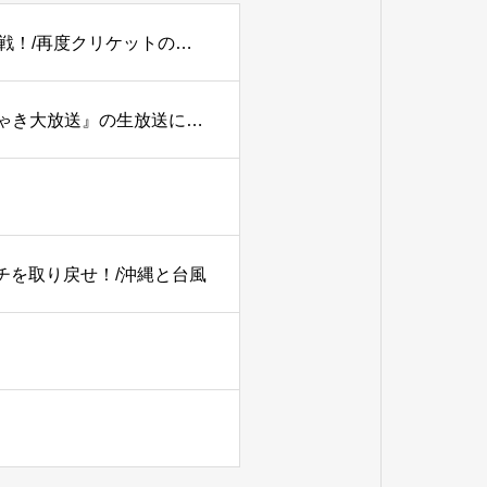
【PODCAST】#179 【2027W杯】アツいぞ！イン・パキ戦！/再度クリケットの語源を考える。
TBSラジオ『土曜ワイドラジオTOKYOナイツのちゃきちゃき大放送』の生放送に出演
ーチを取り戻せ！/沖縄と台風