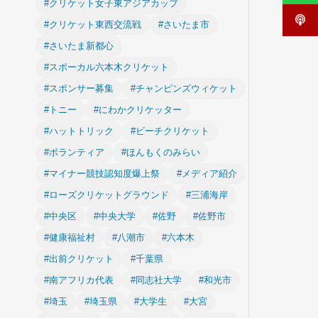
#クリケット女子東アジアカップ
#クリケット東西交流戦
#さいたま市
#さいたま新都心
#スポーカル六本木クリケット
#スポンサー募集
#チャンピンズウィケット
#トニー
#にわかクリケッター
#ハットトリック
#ビーチクリケット
#ボランティア
#ほんもくのみらい
#マイナー競技認知度爆上祭
#メディア紹介
#ローズクリケットグラウンド
#三浦海岸
#中央区
#中央大学
#佐野
#佐野市
#健康福祉村
#八潮市
#六本木
#出前クリケット
#千葉県
#南アフリカ代表
#同志社大学
#和光市
#埼玉
#埼玉県
#大学生
#大宮