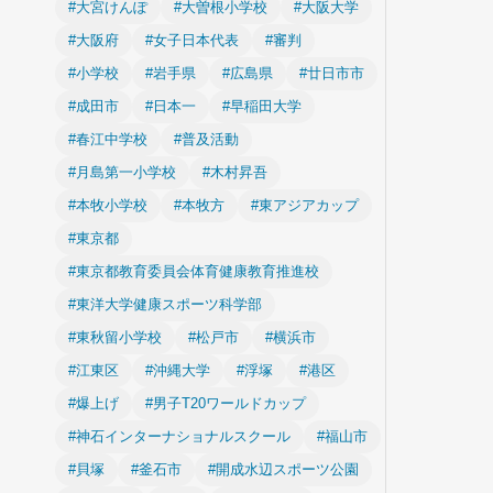
#大宮けんぽ
#大曽根小学校
#大阪大学
#大阪府
#女子日本代表
#審判
#小学校
#岩手県
#広島県
#廿日市市
#成田市
#日本一
#早稲田大学
#春江中学校
#普及活動
#月島第一小学校
#木村昇吾
#本牧小学校
#本牧方
#東アジアカップ
#東京都
#東京都教育委員会体育健康教育推進校
#東洋大学健康スポーツ科学部
#東秋留小学校
#松戸市
#横浜市
#江東区
#沖縄大学
#浮塚
#港区
#爆上げ
#男子T20ワールドカップ
#神石インターナショナルスクール
#福山市
#貝塚
#釜石市
#開成水辺スポーツ公園