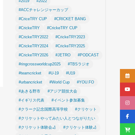
#2019
#2022
#ACCチャレンジャーカップ
#CriceTRY CUP
#CRICKET BANG
#CrickeTRY
#CrickeTRY CUP
#CrickeTRY2022
#CrickeTRY2023
#CrickeTRY2024
#CrickeTRY2025
#CrickeTRY2026
#JETRO
#PODCAST
#ringcrossworldcup2025
#TBSラジオ
#teamcricket
#U-19
#U19
#urbancricket
#World Cup
#YOU.FO
#あきる野市
#アジア競技大会
#イギリス代表
#イベント参加募集
#クラーク記念国際高等学校
#クリケット
#クリケットやってみたい人とつながりたい
#クリケット体験会🏏
#クリケット体験🏏