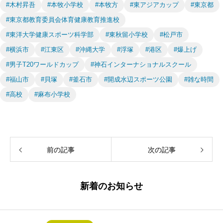
#木村昇吾
#本牧小学校
#本牧方
#東アジアカップ
#東京都
#東京都教育委員会体育健康教育推進校
#東洋大学健康スポーツ科学部
#東秋留小学校
#松戸市
#横浜市
#江東区
#沖縄大学
#浮塚
#港区
#爆上げ
#男子T20ワールドカップ
#神石インターナショナルスクール
#福山市
#貝塚
#釜石市
#開成水辺スポーツ公園
#雑な時間
#高校
#麻布小学校
前の記事
次の記事
新着のお知らせ