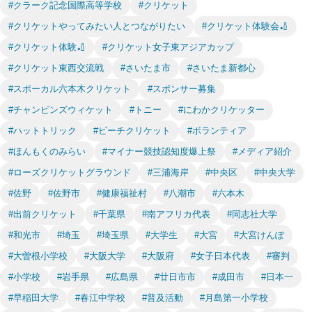
#クラーク記念国際高等学校
#クリケット
#クリケットやってみたい人とつながりたい
#クリケット体験会🏏
#クリケット体験🏏
#クリケット女子東アジアカップ
#クリケット東西交流戦
#さいたま市
#さいたま新都心
#スポーカル六本木クリケット
#スポンサー募集
#チャンピンズウィケット
#トニー
#にわかクリケッター
#ハットトリック
#ビーチクリケット
#ボランティア
#ほんもくのみらい
#マイナー競技認知度爆上祭
#メディア紹介
#ローズクリケットグラウンド
#三浦海岸
#中央区
#中央大学
#佐野
#佐野市
#健康福祉村
#八潮市
#六本木
#出前クリケット
#千葉県
#南アフリカ代表
#同志社大学
#和光市
#埼玉
#埼玉県
#大学生
#大宮
#大宮けんぽ
#大曽根小学校
#大阪大学
#大阪府
#女子日本代表
#審判
#小学校
#岩手県
#広島県
#廿日市市
#成田市
#日本一
#早稲田大学
#春江中学校
#普及活動
#月島第一小学校