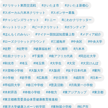
#クリケット東西交流戦
#さいたま市
#さいたま新都心
#スポーカル六本木クリケット
#スポンサー募集
#チャンピンズウィケット
#トニー
#にわかクリケッター
#ハットトリック
#ビーチクリケット
#ボランティア
#ほんもくのみらい
#マイナー競技認知度爆上祭
#メディア紹介
#ローズクリケットグラウンド
#三浦海岸
#中央区
#中央大学
#佐野
#佐野市
#健康福祉村
#八潮市
#六本木
#出前クリケット
#千葉県
#南アフリカ代表
#同志社大学
#和光市
#埼玉
#埼玉県
#大学生
#大宮
#大宮けんぽ
#大曽根小学校
#大阪大学
#大阪府
#女子日本代表
#審判
#小学校
#岩手県
#広島県
#廿日市市
#成田市
#日本一
#早稲田大学
#春江中学校
#普及活動
#月島第一小学校
#木村昇吾
#本牧小学校
#本牧方
#東アジアカップ
#東京都
#東京都教育委員会体育健康教育推進校
#東洋大学健康スポーツ科学部
#東秋留小学校
#松戸市