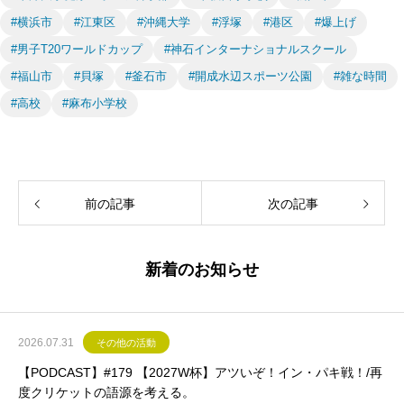
#横浜市
#江東区
#沖縄大学
#浮塚
#港区
#爆上げ
#男子T20ワールドカップ
#神石インターナショナルスクール
#福山市
#貝塚
#釜石市
#開成水辺スポーツ公園
#雑な時間
#高校
#麻布小学校
前の記事
次の記事
新着のお知らせ
2026.07.31
その他の活動
【PODCAST】#179 【2027W杯】アツいぞ！イン・パキ戦！/再
度クリケットの語源を考える。