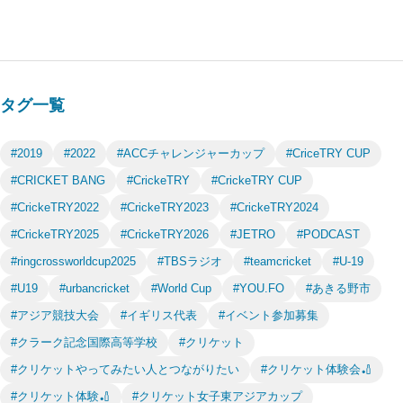
タグ一覧
#2019
#2022
#ACCチャレンジャーカップ
#CriceTRY CUP
#CRICKET BANG
#CrickeTRY
#CrickeTRY CUP
#CrickeTRY2022
#CrickeTRY2023
#CrickeTRY2024
#CrickeTRY2025
#CrickeTRY2026
#JETRO
#PODCAST
#ringcrossworldcup2025
#TBSラジオ
#teamcricket
#U-19
#U19
#urbancricket
#World Cup
#YOU.FO
#あきる野市
#アジア競技大会
#イギリス代表
#イベント参加募集
#クラーク記念国際高等学校
#クリケット
#クリケットやってみたい人とつながりたい
#クリケット体験会🏏
#クリケット体験🏏
#クリケット女子東アジアカップ