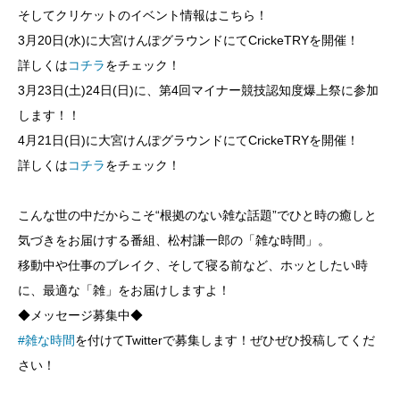
そしてクリケットのイベント情報はこちら！
3月20日(水)に大宮けんぽグラウンドにてCrickeTRYを開催！
詳しくは
コチラ
をチェック！
3月23日(土)24日(日)に、第4回マイナー競技認知度爆上祭に参加
します！！
4月21日(日)に大宮けんぽグラウンドにてCrickeTRYを開催！
詳しくは
コチラ
をチェック！
こんな世の中だからこそ“根拠のない雑な話題”でひと時の癒しと
気づきをお届けする番組、松村謙一郎の「雑な時間」。
移動中や仕事のブレイク、そして寝る前など、ホッとしたい時
に、最適な「雑」をお届けしますよ！
◆メッセージ募集中◆
#雑な時間
を付けてTwitterで募集します！ぜひぜひ投稿してくだ
さい！