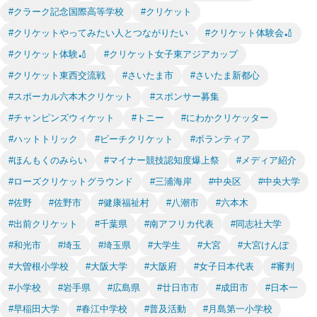
#クラーク記念国際高等学校
#クリケット
#クリケットやってみたい人とつながりたい
#クリケット体験会🏏
#クリケット体験🏏
#クリケット女子東アジアカップ
#クリケット東西交流戦
#さいたま市
#さいたま新都心
#スポーカル六本木クリケット
#スポンサー募集
#チャンピンズウィケット
#トニー
#にわかクリケッター
#ハットトリック
#ビーチクリケット
#ボランティア
#ほんもくのみらい
#マイナー競技認知度爆上祭
#メディア紹介
#ローズクリケットグラウンド
#三浦海岸
#中央区
#中央大学
#佐野
#佐野市
#健康福祉村
#八潮市
#六本木
#出前クリケット
#千葉県
#南アフリカ代表
#同志社大学
#和光市
#埼玉
#埼玉県
#大学生
#大宮
#大宮けんぽ
#大曽根小学校
#大阪大学
#大阪府
#女子日本代表
#審判
#小学校
#岩手県
#広島県
#廿日市市
#成田市
#日本一
#早稲田大学
#春江中学校
#普及活動
#月島第一小学校