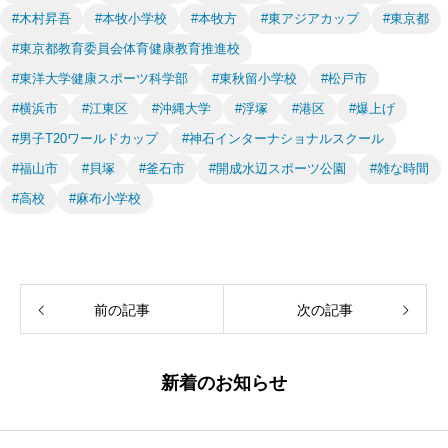
#木村昇吾
#本牧小学校
#本牧方
#東アジアカップ
#東京都
#東京都教育委員会体育健康教育推進校
#東洋大学健康スポーツ科学部
#東秋留小学校
#松戸市
#横浜市
#江東区
#沖縄大学
#浮塚
#港区
#爆上げ
#男子T20ワールドカップ
#神石インターナショナルスクール
#福山市
#貝塚
#釜石市
#開成水辺スポーツ公園
#雑な時間
#高校
#麻布小学校
前の記事
次の記事
新着のお知らせ