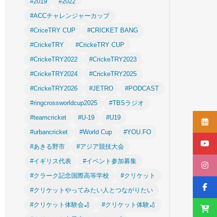
#2019
#2022
#ACCチャレンジャーカップ
#CriceTRY CUP
#CRICKET BANG
#CrickeTRY
#CrickeTRY CUP
#CrickeTRY2022
#CrickeTRY2023
#CrickeTRY2024
#CrickeTRY2025
#CrickeTRY2026
#JETRO
#PODCAST
#ringcrossworldcup2025
#TBSラジオ
#teamcricket
#U-19
#U19
#urbancricket
#World Cup
#YOU.FO
#あきる野市
#アジア競技大会
#イギリス代表
#イベント参加募集
#クラーク記念国際高等学校
#クリケット
#クリケットやってみたい人とつながりたい
#クリケット体験会🏏
#クリケット体験🏏