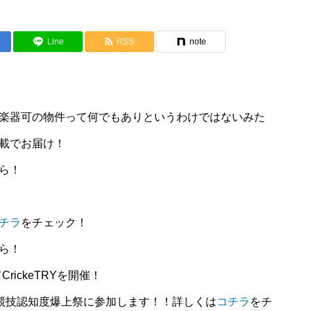
Line
RSS
note
楽器可の物件って何でもありというわけではないみた
載でお届け！
ら！
チラ
をチェック！
ら！
rickeTRYを開催！
イナー競技認知度爆上祭に参加します！！詳しくは
コチラ
をチ