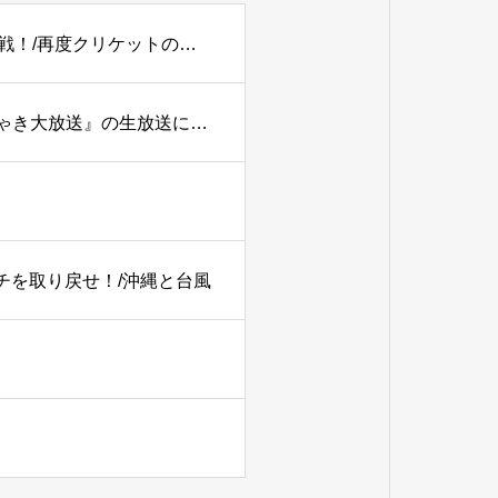
【PODCAST】#179 【2027W杯】アツいぞ！イン・パキ戦！/再度クリケットの語源を考える。
TBSラジオ『土曜ワイドラジオTOKYOナイツのちゃきちゃき大放送』の生放送に出演
ーチを取り戻せ！/沖縄と台風