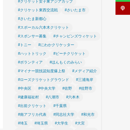
#クリケット女子東アジアカップ
#クリケット東西交流戦
#さいたま市
#さいたま新都心
#スポーカル六本木クリケット
#スポンサー募集
#チャンピンズウィケット
#トニー
#にわかクリケッター
#ハットトリック
#ビーチクリケット
#ボランティア
#ほんもくのみらい
#マイナー競技認知度爆上祭
#メディア紹介
#ローズクリケットグラウンド
#三浦海岸
#中央区
#中央大学
#佐野
#佐野市
#健康福祉村
#八潮市
#六本木
#出前クリケット
#千葉県
#南アフリカ代表
#同志社大学
#和光市
#埼玉
#埼玉県
#大学生
#大宮