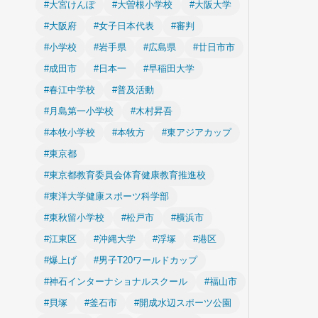
#大宮けんぽ
#大曽根小学校
#大阪大学
#大阪府
#女子日本代表
#審判
#小学校
#岩手県
#広島県
#廿日市市
#成田市
#日本一
#早稲田大学
#春江中学校
#普及活動
#月島第一小学校
#木村昇吾
#本牧小学校
#本牧方
#東アジアカップ
#東京都
#東京都教育委員会体育健康教育推進校
#東洋大学健康スポーツ科学部
#東秋留小学校
#松戸市
#横浜市
#江東区
#沖縄大学
#浮塚
#港区
#爆上げ
#男子T20ワールドカップ
#神石インターナショナルスクール
#福山市
#貝塚
#釜石市
#開成水辺スポーツ公園