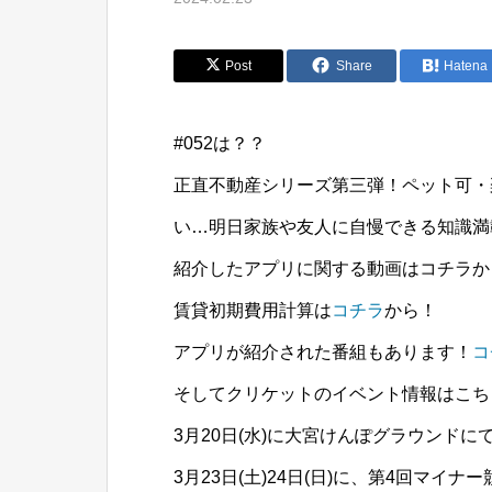
Post
Share
Hatena
#052は？？
正直不動産シリーズ第三弾！ペット可・
い…明日家族や友人に自慢できる知識満
紹介したアプリに関する動画はコチラか
賃貸初期費用計算は
コチラ
から！
アプリが紹介された番組もあります！
コ
そしてクリケットのイベント情報はこち
3月20日(水)に大宮けんぽグラウンドにてC
3月23日(土)24日(日)に、第4回マ