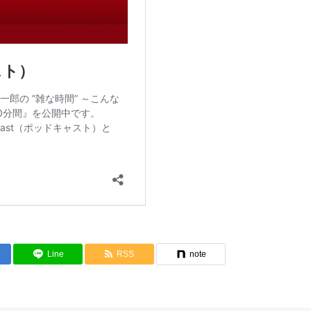
Line
RSS
note