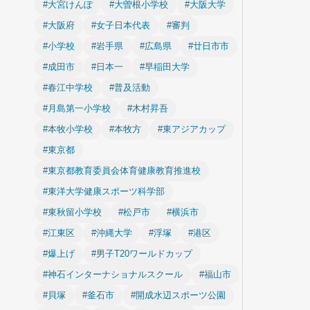
#大宮けんぽ
#大曽根小学校
#大阪大学
#大阪府
#女子日本代表
#審判
#小学校
#岩手県
#広島県
#廿日市市
#成田市
#日本一
#早稲田大学
#春江中学校
#普及活動
#月島第一小学校
#木村昇吾
#本牧小学校
#本牧方
#東アジアカップ
#東京都
#東京都教育委員会体育健康教育推進校
#東洋大学健康スポーツ科学部
#東秋留小学校
#松戸市
#横浜市
#江東区
#沖縄大学
#浮塚
#港区
#爆上げ
#男子T20ワールドカップ
#神石インターナショナルスクール
#福山市
#貝塚
#釜石市
#開成水辺スポーツ公園