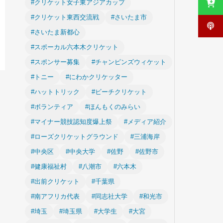
#クリケット女子東アジアカップ
#クリケット東西交流戦
#さいたま市
#さいたま新都心
#スポーカル六本木クリケット
#スポンサー募集
#チャンピンズウィケット
#トニー
#にわかクリケッター
#ハットトリック
#ビーチクリケット
#ボランティア
#ほんもくのみらい
#マイナー競技認知度爆上祭
#メディア紹介
#ローズクリケットグラウンド
#三浦海岸
#中央区
#中央大学
#佐野
#佐野市
#健康福祉村
#八潮市
#六本木
#出前クリケット
#千葉県
#南アフリカ代表
#同志社大学
#和光市
#埼玉
#埼玉県
#大学生
#大宮