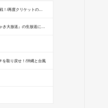
【PODCAST】#179 【2027W杯】アツいぞ！イン・パキ戦！/再度クリケットの語源を考える。
TBSラジオ『土曜ワイドラジオTOKYOナイツのちゃきちゃき大放送』の生放送に出演
ーチを取り戻せ！/沖縄と台風