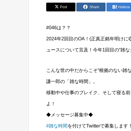
Post
Share
Hatena
#046は？？
2024年2回目のOA！(正真正銘年明
ュースについて言及！今年1回目の“雑な
こんな世の中だからこそ“根拠のない雑
謙一郎の「雑な時間」。
移動中や仕事のブレイク、そして寝る前
よ！
◆メッセージ募集中◆
#雑な時間
を付けてTwitterで募集し