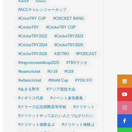
#2019
#2022
#ACCチャレンジャーカップ
#CriceTRY CUP
#CRICKET BANG
#CrickeTRY
#CrickeTRY CUP
#CrickeTRY2022
#CrickeTRY2023
#CrickeTRY2024
#CrickeTRY2025
#CrickeTRY2026
#JETRO
#PODCAST
#ringcrossworldcup2025
#TBSラジオ
#teamcricket
#U-19
#U19
#urbancricket
#World Cup
#YOU.FO
#あきる野市
#アジア競技大会
#イギリス代表
#イベント参加募集
#クラーク記念国際高等学校
#クリケット
#クリケットやってみたい人とつながりたい
#クリケット体験会🏏
#クリケット体験🏏