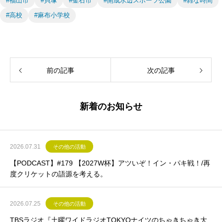
#福山市
#貝塚
#釜石市
#開成水辺スポーツ公園
#雑な時間
#高校
#麻布小学校
前の記事
次の記事
新着のお知らせ
2026.07.31
その他の活動
【PODCAST】#179 【2027W杯】アツいぞ！イン・パキ戦！/再
度クリケットの語源を考える。
2026.07.25
その他の活動
TBSラジオ『土曜ワイドラジオTOKYOナイツのちゃきちゃき大