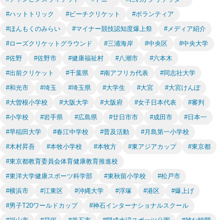
#ハットトリック
#ビーチクリケット
#ボランティア
#ほんもくのみらい
#マイナー競技認知度爆上祭
#メディア紹介
#ローズクリケットグラウンド
#三浦海岸
#中央区
#中央大学
#佐野
#佐野市
#健康福祉村
#八潮市
#六本木
#出前クリケット
#千葉県
#南アフリカ代表
#同志社大学
#和光市
#埼玉
#埼玉県
#大学生
#大宮
#大宮けんぽ
#大曽根小学校
#大阪大学
#大阪府
#女子日本代表
#審判
#小学校
#岩手県
#広島県
#廿日市市
#成田市
#日本一
#早稲田大学
#春江中学校
#普及活動
#月島第一小学校
#木村昇吾
#本牧小学校
#本牧方
#東アジアカップ
#東京都
#東京都教育委員会体育健康教育推進校
#東洋大学健康スポーツ科学部
#東秋留小学校
#松戸市
#横浜市
#江東区
#沖縄大学
#浮塚
#港区
#爆上げ
#男子T20ワールドカップ
#神石インターナショナルスクール