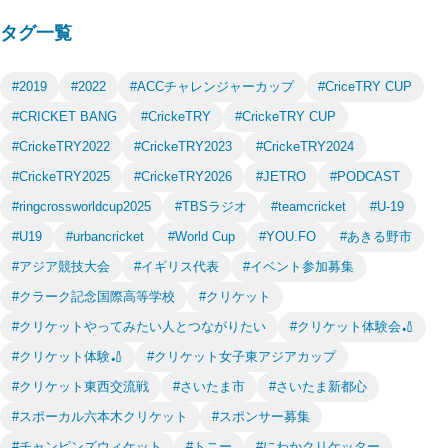
タグ一覧
#2019
#2022
#ACCチャレンジャーカップ
#CriceTRY CUP
#CRICKET BANG
#CrickeTRY
#CrickeTRY CUP
#CrickeTRY2022
#CrickeTRY2023
#CrickeTRY2024
#CrickeTRY2025
#CrickeTRY2026
#JETRO
#PODCAST
#ringcrossworldcup2025
#TBSラジオ
#teamcricket
#U-19
#U19
#urbancricket
#World Cup
#YOU.FO
#あきる野市
#アジア競技大会
#イギリス代表
#イベント参加募集
#クラーク記念国際高等学校
#クリケット
#クリケットやってみたい人とつながりたい
#クリケット体験会🏏
#クリケット体験🏏
#クリケット女子東アジアカップ
#クリケット東西交流戦
#さいたま市
#さいたま新都心
#スポーカル六本木クリケット
#スポンサー募集
#チャンピンズウィケット
#トニー
#にわかクリケッター