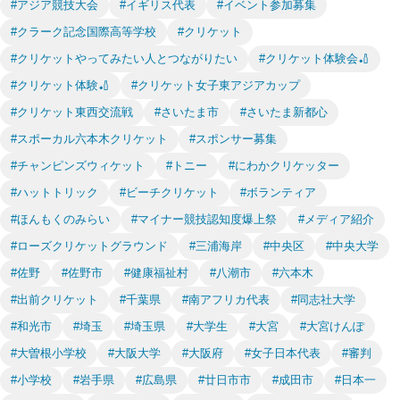
#アジア競技大会
#イギリス代表
#イベント参加募集
#クラーク記念国際高等学校
#クリケット
#クリケットやってみたい人とつながりたい
#クリケット体験会🏏
#クリケット体験🏏
#クリケット女子東アジアカップ
#クリケット東西交流戦
#さいたま市
#さいたま新都心
#スポーカル六本木クリケット
#スポンサー募集
#チャンピンズウィケット
#トニー
#にわかクリケッター
#ハットトリック
#ビーチクリケット
#ボランティア
#ほんもくのみらい
#マイナー競技認知度爆上祭
#メディア紹介
#ローズクリケットグラウンド
#三浦海岸
#中央区
#中央大学
#佐野
#佐野市
#健康福祉村
#八潮市
#六本木
#出前クリケット
#千葉県
#南アフリカ代表
#同志社大学
#和光市
#埼玉
#埼玉県
#大学生
#大宮
#大宮けんぽ
#大曽根小学校
#大阪大学
#大阪府
#女子日本代表
#審判
#小学校
#岩手県
#広島県
#廿日市市
#成田市
#日本一