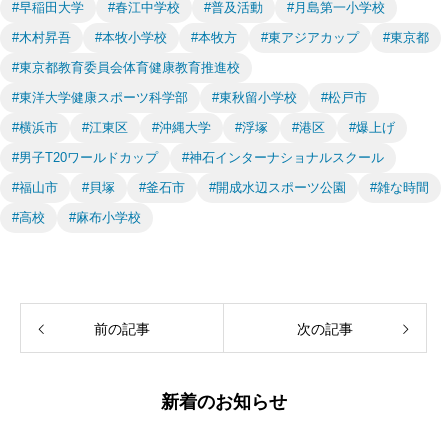
#早稲田大学
#春江中学校
#普及活動
#月島第一小学校
#木村昇吾
#本牧小学校
#本牧方
#東アジアカップ
#東京都
#東京都教育委員会体育健康教育推進校
#東洋大学健康スポーツ科学部
#東秋留小学校
#松戸市
#横浜市
#江東区
#沖縄大学
#浮塚
#港区
#爆上げ
#男子T20ワールドカップ
#神石インターナショナルスクール
#福山市
#貝塚
#釜石市
#開成水辺スポーツ公園
#雑な時間
#高校
#麻布小学校
前の記事
次の記事
新着のお知らせ