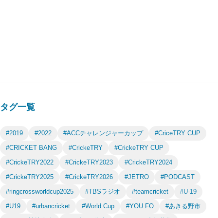
タグ一覧
#2019
#2022
#ACCチャレンジャーカップ
#CriceTRY CUP
#CRICKET BANG
#CrickeTRY
#CrickeTRY CUP
#CrickeTRY2022
#CrickeTRY2023
#CrickeTRY2024
#CrickeTRY2025
#CrickeTRY2026
#JETRO
#PODCAST
#ringcrossworldcup2025
#TBSラジオ
#teamcricket
#U-19
#U19
#urbancricket
#World Cup
#YOU.FO
#あきる野市