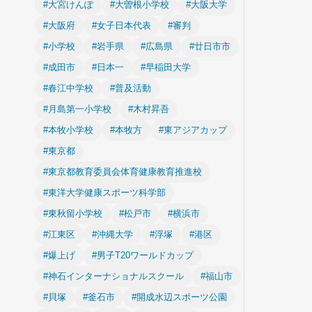
#大宮けんぽ
#大曽根小学校
#大阪大学
#大阪府
#女子日本代表
#審判
#小学校
#岩手県
#広島県
#廿日市市
#成田市
#日本一
#早稲田大学
#春江中学校
#普及活動
#月島第一小学校
#木村昇吾
#本牧小学校
#本牧方
#東アジアカップ
#東京都
#東京都教育委員会体育健康教育推進校
#東洋大学健康スポーツ科学部
#東秋留小学校
#松戸市
#横浜市
#江東区
#沖縄大学
#浮塚
#港区
#爆上げ
#男子T20ワールドカップ
#神石インターナショナルスクール
#福山市
#貝塚
#釜石市
#開成水辺スポーツ公園