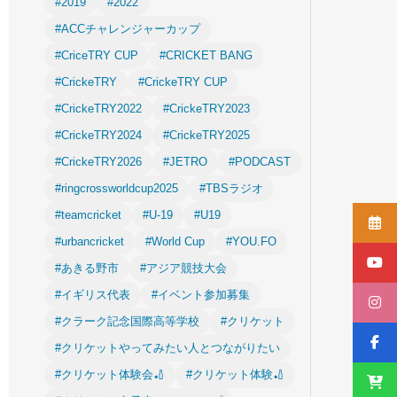
#2019
#2022
#ACCチャレンジャーカップ
#CriceTRY CUP
#CRICKET BANG
#CrickeTRY
#CrickeTRY CUP
#CrickeTRY2022
#CrickeTRY2023
#CrickeTRY2024
#CrickeTRY2025
#CrickeTRY2026
#JETRO
#PODCAST
#ringcrossworldcup2025
#TBSラジオ
#teamcricket
#U-19
#U19
#urbancricket
#World Cup
#YOU.FO
#あきる野市
#アジア競技大会
#イギリス代表
#イベント参加募集
#クラーク記念国際高等学校
#クリケット
#クリケットやってみたい人とつながりたい
#クリケット体験会🏏
#クリケット体験🏏