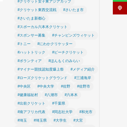
#クリケット女子東アジアカップ
#クリケット東西交流戦
#さいたま市
#さいたま新都心
#スポーカル六本木クリケット
#スポンサー募集
#チャンピンズウィケット
#トニー
#にわかクリケッター
#ハットトリック
#ビーチクリケット
#ボランティア
#ほんもくのみらい
#マイナー競技認知度爆上祭
#メディア紹介
#ローズクリケットグラウンド
#三浦海岸
#中央区
#中央大学
#佐野
#佐野市
#健康福祉村
#八潮市
#六本木
#出前クリケット
#千葉県
#南アフリカ代表
#同志社大学
#和光市
#埼玉
#埼玉県
#大学生
#大宮