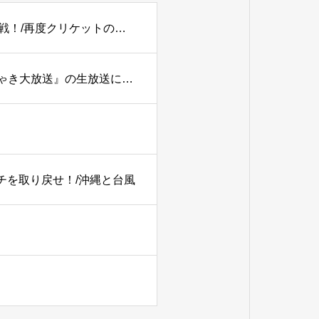
【PODCAST】#179 【2027W杯】アツいぞ！イン・パキ戦！/再度クリケットの語源を考える。
TBSラジオ『土曜ワイドラジオTOKYOナイツのちゃきちゃき大放送』の生放送に出演
ーチを取り戻せ！/沖縄と台風