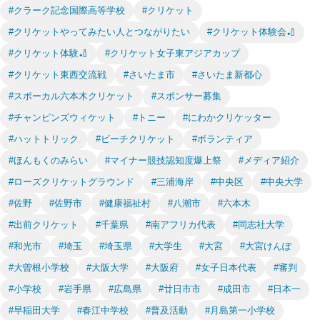
#クラーク記念国際高等学校
#クリケット
#クリケットやってみたい人とつながりたい
#クリケット体験会🏏
#クリケット体験🏏
#クリケット女子東アジアカップ
#クリケット東西交流戦
#さいたま市
#さいたま新都心
#スポーカル六本木クリケット
#スポンサー募集
#チャンピンズウィケット
#トニー
#にわかクリケッター
#ハットトリック
#ビーチクリケット
#ボランティア
#ほんもくのみらい
#マイナー競技認知度爆上祭
#メディア紹介
#ローズクリケットグラウンド
#三浦海岸
#中央区
#中央大学
#佐野
#佐野市
#健康福祉村
#八潮市
#六本木
#出前クリケット
#千葉県
#南アフリカ代表
#同志社大学
#和光市
#埼玉
#埼玉県
#大学生
#大宮
#大宮けんぽ
#大曽根小学校
#大阪大学
#大阪府
#女子日本代表
#審判
#小学校
#岩手県
#広島県
#廿日市市
#成田市
#日本一
#早稲田大学
#春江中学校
#普及活動
#月島第一小学校