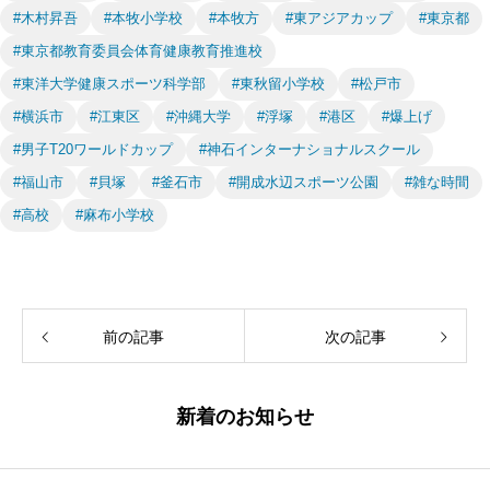
#木村昇吾
#本牧小学校
#本牧方
#東アジアカップ
#東京都
#東京都教育委員会体育健康教育推進校
#東洋大学健康スポーツ科学部
#東秋留小学校
#松戸市
#横浜市
#江東区
#沖縄大学
#浮塚
#港区
#爆上げ
#男子T20ワールドカップ
#神石インターナショナルスクール
#福山市
#貝塚
#釜石市
#開成水辺スポーツ公園
#雑な時間
#高校
#麻布小学校
前の記事
次の記事
新着のお知らせ