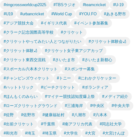
#ringcrossworldcup2025
#TBSラジオ
#teamcricket
#U-19
#U19
#urbancricket
#World Cup
#YOU.FO
#あきる野市
#アジア競技大会
#イギリス代表
#イベント参加募集
#クラーク記念国際高等学校
#クリケット
#クリケットやってみたい人とつながりたい
#クリケット体験会🏏
#クリケット体験🏏
#クリケット女子東アジアカップ
#クリケット東西交流戦
#さいたま市
#さいたま新都心
#スポーカル六本木クリケット
#スポンサー募集
#チャンピンズウィケット
#トニー
#にわかクリケッター
#ハットトリック
#ビーチクリケット
#ボランティア
#ほんもくのみらい
#マイナー競技認知度爆上祭
#メディア紹介
#ローズクリケットグラウンド
#三浦海岸
#中央区
#中央大学
#佐野
#佐野市
#健康福祉村
#八潮市
#六本木
#出前クリケット
#千葉県
#南アフリカ代表
#同志社大学
#和光市
#埼玉
#埼玉県
#大学生
#大宮
#大宮けんぽ