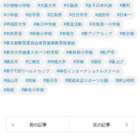
#大曽根小学校
#大阪大学
#大阪府
#女子日本代表
#審判
#小学校
#岩手県
#広島県
#廿日市市
#成田市
#日本一
#早稲田大学
#春江中学校
#普及活動
#月島第一小学校
#木村昇吾
#本牧小学校
#本牧方
#東アジアカップ
#東京都
#東京都教育委員会体育健康教育推進校
#東洋大学健康スポーツ科学部
#東秋留小学校
#松戸市
#横浜市
#江東区
#沖縄大学
#浮塚
#港区
#爆上げ
#男子T20ワールドカップ
#神石インターナショナルスクール
#福山市
#貝塚
#釜石市
#開成水辺スポーツ公園
#雑な時間
#高校
#麻布小学校
前の記事
次の記事