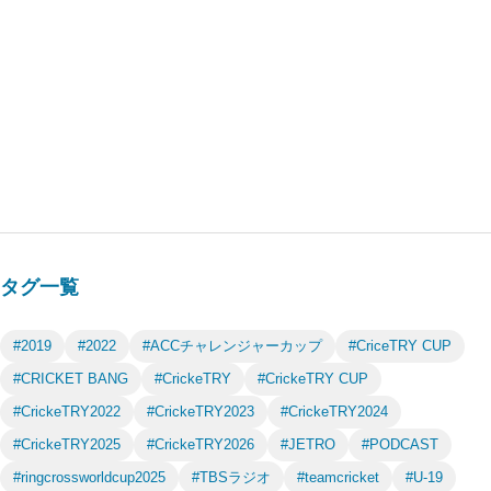
タグ一覧
#2019
#2022
#ACCチャレンジャーカップ
#CriceTRY CUP
#CRICKET BANG
#CrickeTRY
#CrickeTRY CUP
#CrickeTRY2022
#CrickeTRY2023
#CrickeTRY2024
#CrickeTRY2025
#CrickeTRY2026
#JETRO
#PODCAST
#ringcrossworldcup2025
#TBSラジオ
#teamcricket
#U-19