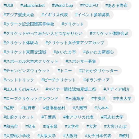
#U19
#urbancricket
#World Cup
#YOU.FO
#あきる野市
#アジア競技大会
#イギリス代表
#イベント参加募集
#クラーク記念国際高等学校
#クリケット
#クリケットやってみたい人とつながりたい
#クリケット体験会🏏
#クリケット体験🏏
#クリケット女子東アジアカップ
#クリケット東西交流戦
#さいたま市
#さいたま新都心
#スポーカル六本木クリケット
#スポンサー募集
#チャンピンズウィケット
#トニー
#にわかクリケッター
#ハットトリック
#ビーチクリケット
#ボランティア
#ほんもくのみらい
#マイナー競技認知度爆上祭
#メディア紹介
#ローズクリケットグラウンド
#三浦海岸
#中央区
#中央大学
#佐野
#佐野市
#健康福祉村
#八潮市
#六本木
#出前クリケット
#千葉県
#南アフリカ代表
#同志社大学
#和光市
#埼玉
#埼玉県
#大学生
#大宮
#大宮けんぽ
#大曽根小学校
#大阪大学
#大阪府
#女子日本代表
#審判