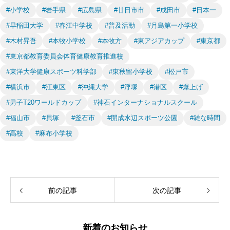
#小学校
#岩手県
#広島県
#廿日市市
#成田市
#日本一
#早稲田大学
#春江中学校
#普及活動
#月島第一小学校
#木村昇吾
#本牧小学校
#本牧方
#東アジアカップ
#東京都
#東京都教育委員会体育健康教育推進校
#東洋大学健康スポーツ科学部
#東秋留小学校
#松戸市
#横浜市
#江東区
#沖縄大学
#浮塚
#港区
#爆上げ
#男子T20ワールドカップ
#神石インターナショナルスクール
#福山市
#貝塚
#釜石市
#開成水辺スポーツ公園
#雑な時間
#高校
#麻布小学校
前の記事
次の記事
新着のお知らせ