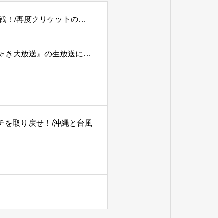
【PODCAST】#179 【2027W杯】アツいぞ！イン・パキ戦！/再度クリケットの語源を考える。
TBSラジオ『土曜ワイドラジオTOKYOナイツのちゃきちゃき大放送』の生放送に出演
ーチを取り戻せ！/沖縄と台風