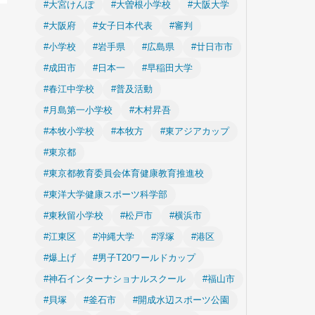
#大宮けんぽ
#大曽根小学校
#大阪大学
#大阪府
#女子日本代表
#審判
#小学校
#岩手県
#広島県
#廿日市市
#成田市
#日本一
#早稲田大学
#春江中学校
#普及活動
#月島第一小学校
#木村昇吾
#本牧小学校
#本牧方
#東アジアカップ
#東京都
#東京都教育委員会体育健康教育推進校
#東洋大学健康スポーツ科学部
#東秋留小学校
#松戸市
#横浜市
#江東区
#沖縄大学
#浮塚
#港区
#爆上げ
#男子T20ワールドカップ
#神石インターナショナルスクール
#福山市
#貝塚
#釜石市
#開成水辺スポーツ公園