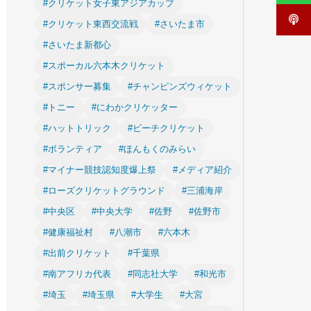
#クリケット女子東アジアカップ
#クリケット東西交流戦
#さいたま市
#さいたま新都心
#スポーカル六本木クリケット
#スポンサー募集
#チャンピンズウィケット
#トニー
#にわかクリケッター
#ハットトリック
#ビーチクリケット
#ボランティア
#ほんもくのみらい
#マイナー競技認知度爆上祭
#メディア紹介
#ローズクリケットグラウンド
#三浦海岸
#中央区
#中央大学
#佐野
#佐野市
#健康福祉村
#八潮市
#六本木
#出前クリケット
#千葉県
#南アフリカ代表
#同志社大学
#和光市
#埼玉
#埼玉県
#大学生
#大宮