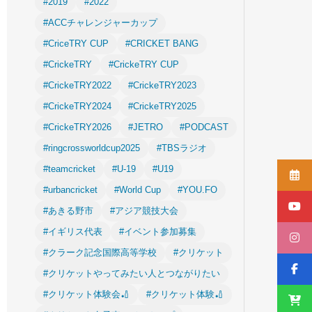
#2019
#2022
#ACCチャレンジャーカップ
#CriceTRY CUP
#CRICKET BANG
#CrickeTRY
#CrickeTRY CUP
#CrickeTRY2022
#CrickeTRY2023
#CrickeTRY2024
#CrickeTRY2025
#CrickeTRY2026
#JETRO
#PODCAST
#ringcrossworldcup2025
#TBSラジオ
#teamcricket
#U-19
#U19
#urbancricket
#World Cup
#YOU.FO
#あきる野市
#アジア競技大会
#イギリス代表
#イベント参加募集
#クラーク記念国際高等学校
#クリケット
#クリケットやってみたい人とつながりたい
#クリケット体験会🏏
#クリケット体験🏏