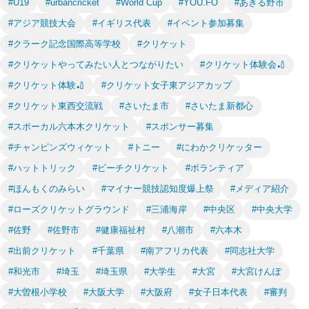
#U19
#urbancricket
#World Cup
#YOU.FO
#あきる野市
#アジア競技大会
#イギリス代表
#イベント参加募集
#クラーク記念国際高等学校
#クリケット
#クリケットやってみたい人とつながりたい
#クリケット体験会🏏
#クリケット体験🏏
#クリケット女子東アジアカップ
#クリケット東西交流戦
#さいたま市
#さいたま新都心
#スポーカル六本木クリケット
#スポンサー募集
#チャンピンズウィケット
#トニー
#にわかクリケッター
#ハットトリック
#ビーチクリケット
#ボランティア
#ほんもくのみらい
#マイナー競技認知度爆上祭
#メディア紹介
#ローズクリケットグラウンド
#三浦海岸
#中央区
#中央大学
#佐野
#佐野市
#健康福祉村
#八潮市
#六本木
#出前クリケット
#千葉県
#南アフリカ代表
#同志社大学
#和光市
#埼玉
#埼玉県
#大学生
#大宮
#大宮けんぽ
#大曽根小学校
#大阪大学
#大阪府
#女子日本代表
#審判