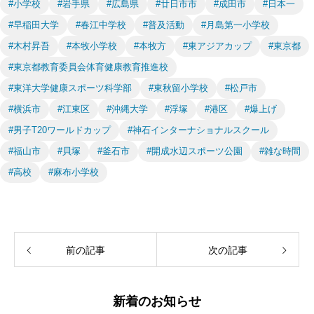
#小学校
#岩手県
#広島県
#廿日市市
#成田市
#日本一
#早稲田大学
#春江中学校
#普及活動
#月島第一小学校
#木村昇吾
#本牧小学校
#本牧方
#東アジアカップ
#東京都
#東京都教育委員会体育健康教育推進校
#東洋大学健康スポーツ科学部
#東秋留小学校
#松戸市
#横浜市
#江東区
#沖縄大学
#浮塚
#港区
#爆上げ
#男子T20ワールドカップ
#神石インターナショナルスクール
#福山市
#貝塚
#釜石市
#開成水辺スポーツ公園
#雑な時間
#高校
#麻布小学校
前の記事
次の記事
新着のお知らせ