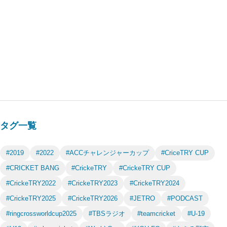
タグ一覧
#2019
#2022
#ACCチャレンジャーカップ
#CriceTRY CUP
#CRICKET BANG
#CrickeTRY
#CrickeTRY CUP
#CrickeTRY2022
#CrickeTRY2023
#CrickeTRY2024
#CrickeTRY2025
#CrickeTRY2026
#JETRO
#PODCAST
#ringcrossworldcup2025
#TBSラジオ
#teamcricket
#U-19