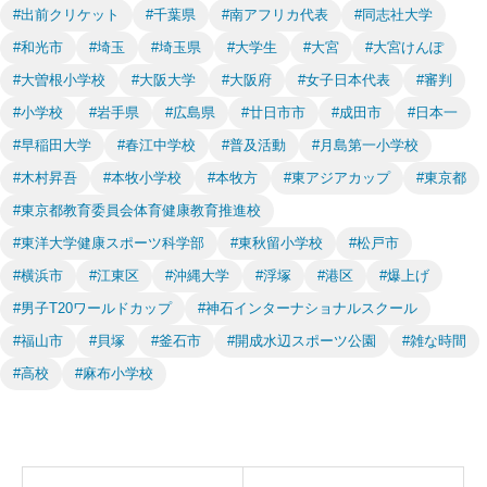
#出前クリケット
#千葉県
#南アフリカ代表
#同志社大学
#和光市
#埼玉
#埼玉県
#大学生
#大宮
#大宮けんぽ
#大曽根小学校
#大阪大学
#大阪府
#女子日本代表
#審判
#小学校
#岩手県
#広島県
#廿日市市
#成田市
#日本一
#早稲田大学
#春江中学校
#普及活動
#月島第一小学校
#木村昇吾
#本牧小学校
#本牧方
#東アジアカップ
#東京都
#東京都教育委員会体育健康教育推進校
#東洋大学健康スポーツ科学部
#東秋留小学校
#松戸市
#横浜市
#江東区
#沖縄大学
#浮塚
#港区
#爆上げ
#男子T20ワールドカップ
#神石インターナショナルスクール
#福山市
#貝塚
#釜石市
#開成水辺スポーツ公園
#雑な時間
#高校
#麻布小学校