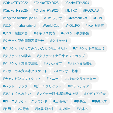
#CrickeTRY2022
#CrickeTRY2023
#CrickeTRY2024
#CrickeTRY2025
#CrickeTRY2026
#JETRO
#PODCAST
#ringcrossworldcup2025
#TBSラジオ
#teamcricket
#U-19
#U19
#urbancricket
#World Cup
#YOU.FO
#あきる野市
#アジア競技大会
#イギリス代表
#イベント参加募集
#クラーク記念国際高等学校
#クリケット
#クリケットやってみたい人とつながりたい
#クリケット体験会🏏
#クリケット体験🏏
#クリケット女子東アジアカップ
#クリケット東西交流戦
#さいたま市
#さいたま新都心
#スポーカル六本木クリケット
#スポンサー募集
#チャンピンズウィケット
#トニー
#にわかクリケッター
#ハットトリック
#ビーチクリケット
#ボランティア
#ほんもくのみらい
#マイナー競技認知度爆上祭
#メディア紹介
#ローズクリケットグラウンド
#三浦海岸
#中央区
#中央大学
#佐野
#佐野市
#健康福祉村
#八潮市
#六本木