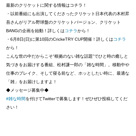
最新のクリケットに関する情報はコチラ！
・以前番組にも出演してくださったクリケット日本代表の木村昇
吾さんがリアル野球盤のクリケットバージョン、クリケット
BANGの企画を始動！詳しくは
コチラ
から！
・6月8日(日)に第10回のCrickeTRY CUP開催！詳しくは
コチラ
から！
こんな世の中だからこそ“根拠のない雑な話題”でひと時の癒しと
気づきをお届けする番組、松村謙一郎の「雑な時間」。移動中や
仕事のブレイク、そして寝る前など、ホッとしたい時に、最適な
「雑」をお届けしますよ！
◆メッセージ募集中◆
⁠#雑な時間⁠
を付けてTwitterで募集します！ぜひぜひ投稿してくだ
さい！