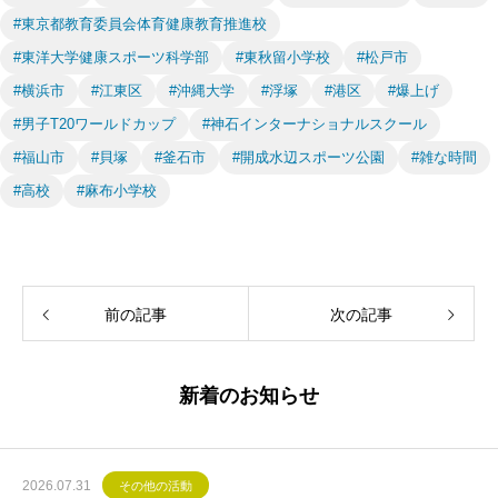
#東京都教育委員会体育健康教育推進校
#東洋大学健康スポーツ科学部
#東秋留小学校
#松戸市
#横浜市
#江東区
#沖縄大学
#浮塚
#港区
#爆上げ
#男子T20ワールドカップ
#神石インターナショナルスクール
#福山市
#貝塚
#釜石市
#開成水辺スポーツ公園
#雑な時間
#高校
#麻布小学校
前の記事
次の記事
新着のお知らせ
2026.07.31
その他の活動