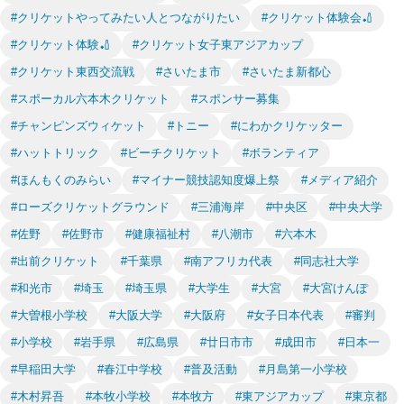
#クリケットやってみたい人とつながりたい
#クリケット体験会🏏
#クリケット体験🏏
#クリケット女子東アジアカップ
#クリケット東西交流戦
#さいたま市
#さいたま新都心
#スポーカル六本木クリケット
#スポンサー募集
#チャンピンズウィケット
#トニー
#にわかクリケッター
#ハットトリック
#ビーチクリケット
#ボランティア
#ほんもくのみらい
#マイナー競技認知度爆上祭
#メディア紹介
#ローズクリケットグラウンド
#三浦海岸
#中央区
#中央大学
#佐野
#佐野市
#健康福祉村
#八潮市
#六本木
#出前クリケット
#千葉県
#南アフリカ代表
#同志社大学
#和光市
#埼玉
#埼玉県
#大学生
#大宮
#大宮けんぽ
#大曽根小学校
#大阪大学
#大阪府
#女子日本代表
#審判
#小学校
#岩手県
#広島県
#廿日市市
#成田市
#日本一
#早稲田大学
#春江中学校
#普及活動
#月島第一小学校
#木村昇吾
#本牧小学校
#本牧方
#東アジアカップ
#東京都