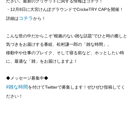
ださい。最新のクリケットに関する情報はコチラ！
・12月8日に大宮けんぽグラウンドでCrickeTRY CAPを開催！
コチラ
詳細は
から！
こんな世の中だからこそ“根拠のない雑な話題”でひと時の癒しと
気づきをお届けする番組、松村謙一郎の「雑な時間」。
移動中や仕事のブレイク、そして寝る前など、ホッとしたい時
に、最適な「雑」をお届けしますよ！
◆メッセージ募集中◆
⁠#雑な時間⁠
を付けてTwitterで募集します！ぜひぜひ投稿してく
ださい！