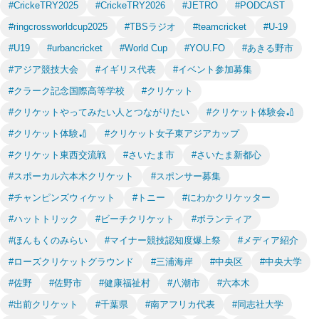
#CrickeTRY2025
#CrickeTRY2026
#JETRO
#PODCAST
#ringcrossworldcup2025
#TBSラジオ
#teamcricket
#U-19
#U19
#urbancricket
#World Cup
#YOU.FO
#あきる野市
#アジア競技大会
#イギリス代表
#イベント参加募集
#クラーク記念国際高等学校
#クリケット
#クリケットやってみたい人とつながりたい
#クリケット体験会🏏
#クリケット体験🏏
#クリケット女子東アジアカップ
#クリケット東西交流戦
#さいたま市
#さいたま新都心
#スポーカル六本木クリケット
#スポンサー募集
#チャンピンズウィケット
#トニー
#にわかクリケッター
#ハットトリック
#ビーチクリケット
#ボランティア
#ほんもくのみらい
#マイナー競技認知度爆上祭
#メディア紹介
#ローズクリケットグラウンド
#三浦海岸
#中央区
#中央大学
#佐野
#佐野市
#健康福祉村
#八潮市
#六本木
#出前クリケット
#千葉県
#南アフリカ代表
#同志社大学