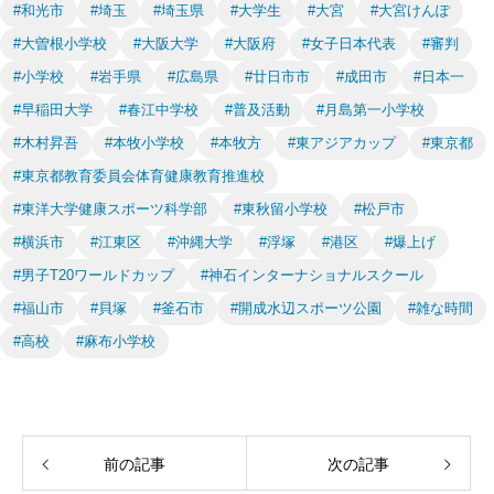
#和光市
#埼玉
#埼玉県
#大学生
#大宮
#大宮けんぽ
#大曽根小学校
#大阪大学
#大阪府
#女子日本代表
#審判
#小学校
#岩手県
#広島県
#廿日市市
#成田市
#日本一
#早稲田大学
#春江中学校
#普及活動
#月島第一小学校
#木村昇吾
#本牧小学校
#本牧方
#東アジアカップ
#東京都
#東京都教育委員会体育健康教育推進校
#東洋大学健康スポーツ科学部
#東秋留小学校
#松戸市
#横浜市
#江東区
#沖縄大学
#浮塚
#港区
#爆上げ
#男子T20ワールドカップ
#神石インターナショナルスクール
#福山市
#貝塚
#釜石市
#開成水辺スポーツ公園
#雑な時間
#高校
#麻布小学校
前の記事
次の記事