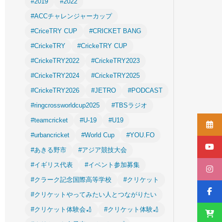
#2019
#2022
#ACCチャレンジャーカップ
#CriceTRY CUP
#CRICKET BANG
#CrickeTRY
#CrickeTRY CUP
#CrickeTRY2022
#CrickeTRY2023
#CrickeTRY2024
#CrickeTRY2025
#CrickeTRY2026
#JETRO
#PODCAST
#ringcrossworldcup2025
#TBSラジオ
#teamcricket
#U-19
#U19
#urbancricket
#World Cup
#YOU.FO
#あきる野市
#アジア競技大会
#イギリス代表
#イベント参加募集
#クラーク記念国際高等学校
#クリケット
#クリケットやってみたい人とつながりたい
#クリケット体験会🏏
#クリケット体験🏏