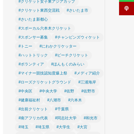
#クリケット女子東アジアカップ
#クリケット東西交流戦
#さいたま市
#さいたま新都心
#スポーカル六本木クリケット
#スポンサー募集
#チャンピンズウィケット
#トニー
#にわかクリケッター
#ハットトリック
#ビーチクリケット
#ボランティア
#ほんもくのみらい
#マイナー競技認知度爆上祭
#メディア紹介
#ローズクリケットグラウンド
#三浦海岸
#中央区
#中央大学
#佐野
#佐野市
#健康福祉村
#八潮市
#六本木
#出前クリケット
#千葉県
#南アフリカ代表
#同志社大学
#和光市
#埼玉
#埼玉県
#大学生
#大宮