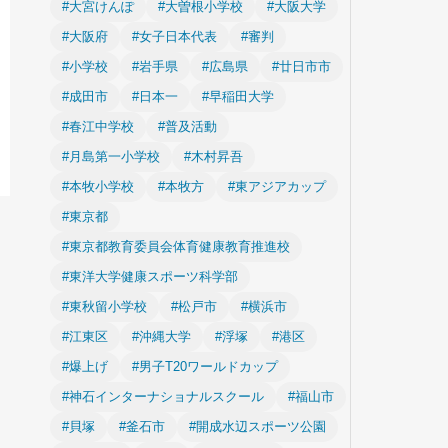
#大宮けんぽ
#大曽根小学校
#大阪大学
#大阪府
#女子日本代表
#審判
#小学校
#岩手県
#広島県
#廿日市市
#成田市
#日本一
#早稲田大学
#春江中学校
#普及活動
#月島第一小学校
#木村昇吾
#本牧小学校
#本牧方
#東アジアカップ
#東京都
#東京都教育委員会体育健康教育推進校
#東洋大学健康スポーツ科学部
#東秋留小学校
#松戸市
#横浜市
#江東区
#沖縄大学
#浮塚
#港区
#爆上げ
#男子T20ワールドカップ
#神石インターナショナルスクール
#福山市
#貝塚
#釜石市
#開成水辺スポーツ公園