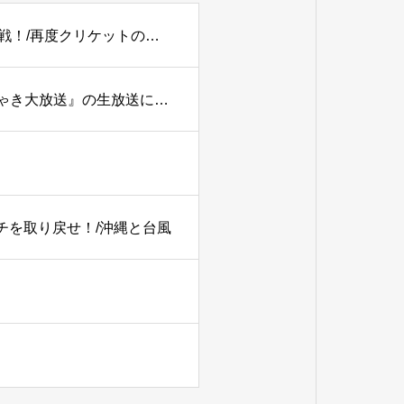
【PODCAST】#179 【2027W杯】アツいぞ！イン・パキ戦！/再度クリケットの語源を考える。
TBSラジオ『土曜ワイドラジオTOKYOナイツのちゃきちゃき大放送』の生放送に出演
ーチを取り戻せ！/沖縄と台風