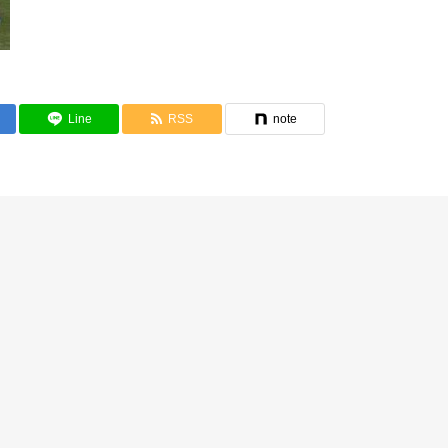
Line
RSS
note