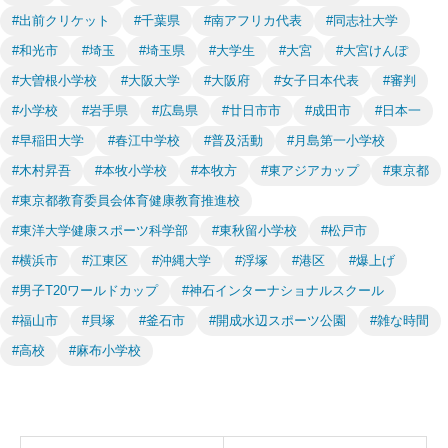
#出前クリケット
#千葉県
#南アフリカ代表
#同志社大学
#和光市
#埼玉
#埼玉県
#大学生
#大宮
#大宮けんぽ
#大曽根小学校
#大阪大学
#大阪府
#女子日本代表
#審判
#小学校
#岩手県
#広島県
#廿日市市
#成田市
#日本一
#早稲田大学
#春江中学校
#普及活動
#月島第一小学校
#木村昇吾
#本牧小学校
#本牧方
#東アジアカップ
#東京都
#東京都教育委員会体育健康教育推進校
#東洋大学健康スポーツ科学部
#東秋留小学校
#松戸市
#横浜市
#江東区
#沖縄大学
#浮塚
#港区
#爆上げ
#男子T20ワールドカップ
#神石インターナショナルスクール
#福山市
#貝塚
#釜石市
#開成水辺スポーツ公園
#雑な時間
#高校
#麻布小学校