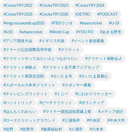
#CrickeTRY2022
#CrickeTRY2023
#CrickeTRY2024
#CrickeTRY2025
#CrickeTRY2026
#JETRO
#PODCAST
#ringcrossworldcup2025
#TBSラジオ
#teamcricket
#U-19
#U19
#urbancricket
#World Cup
#YOU.FO
#あきる野市
#アジア競技大会
#イギリス代表
#イベント参加募集
#クラーク記念国際高等学校
#クリケット
#クリケットやってみたい人とつながりたい
#クリケット体験会🏏
#クリケット体験🏏
#クリケット女子東アジアカップ
#クリケット東西交流戦
#さいたま市
#さいたま新都心
#スポーカル六本木クリケット
#スポンサー募集
#チャンピンズウィケット
#トニー
#にわかクリケッター
#ハットトリック
#ビーチクリケット
#ボランティア
#ほんもくのみらい
#マイナー競技認知度爆上祭
#メディア紹介
#ローズクリケットグラウンド
#三浦海岸
#中央区
#中央大学
#佐野
#佐野市
#健康福祉村
#八潮市
#六本木