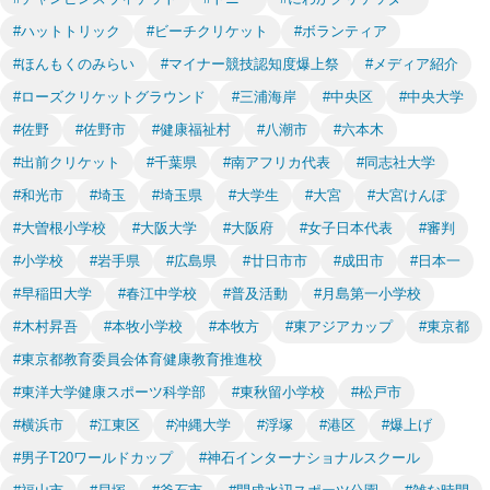
#ハットトリック
#ビーチクリケット
#ボランティア
#ほんもくのみらい
#マイナー競技認知度爆上祭
#メディア紹介
#ローズクリケットグラウンド
#三浦海岸
#中央区
#中央大学
#佐野
#佐野市
#健康福祉村
#八潮市
#六本木
#出前クリケット
#千葉県
#南アフリカ代表
#同志社大学
#和光市
#埼玉
#埼玉県
#大学生
#大宮
#大宮けんぽ
#大曽根小学校
#大阪大学
#大阪府
#女子日本代表
#審判
#小学校
#岩手県
#広島県
#廿日市市
#成田市
#日本一
#早稲田大学
#春江中学校
#普及活動
#月島第一小学校
#木村昇吾
#本牧小学校
#本牧方
#東アジアカップ
#東京都
#東京都教育委員会体育健康教育推進校
#東洋大学健康スポーツ科学部
#東秋留小学校
#松戸市
#横浜市
#江東区
#沖縄大学
#浮塚
#港区
#爆上げ
#男子T20ワールドカップ
#神石インターナショナルスクール