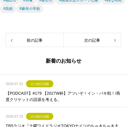
#福山市
#貝塚
#釜石市
#開成水辺スポーツ公園
#雑な時間
#高校
#麻布小学校
前の記事
次の記事
新着のお知らせ
2026.07.31
その他の活動
【PODCAST】#179 【2027W杯】アツいぞ！イン・パキ戦！/再
度クリケットの語源を考える。
2026.07.25
その他の活動
TBSラジオ『土曜ワイドラジオTOKYOナイツのちゃきちゃき大