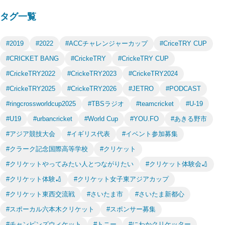
タグ一覧
#2019
#2022
#ACCチャレンジャーカップ
#CriceTRY CUP
#CRICKET BANG
#CrickeTRY
#CrickeTRY CUP
#CrickeTRY2022
#CrickeTRY2023
#CrickeTRY2024
#CrickeTRY2025
#CrickeTRY2026
#JETRO
#PODCAST
#ringcrossworldcup2025
#TBSラジオ
#teamcricket
#U-19
#U19
#urbancricket
#World Cup
#YOU.FO
#あきる野市
#アジア競技大会
#イギリス代表
#イベント参加募集
#クラーク記念国際高等学校
#クリケット
#クリケットやってみたい人とつながりたい
#クリケット体験会🏏
#クリケット体験🏏
#クリケット女子東アジアカップ
#クリケット東西交流戦
#さいたま市
#さいたま新都心
#スポーカル六本木クリケット
#スポンサー募集
#チャンピンズウィケット
#トニー
#にわかクリケッター