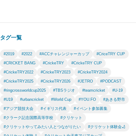
タグ一覧
#2019
#2022
#ACCチャレンジャーカップ
#CriceTRY CUP
#CRICKET BANG
#CrickeTRY
#CrickeTRY CUP
#CrickeTRY2022
#CrickeTRY2023
#CrickeTRY2024
#CrickeTRY2025
#CrickeTRY2026
#JETRO
#PODCAST
#ringcrossworldcup2025
#TBSラジオ
#teamcricket
#U-19
#U19
#urbancricket
#World Cup
#YOU.FO
#あきる野市
#アジア競技大会
#イギリス代表
#イベント参加募集
#クラーク記念国際高等学校
#クリケット
#クリケットやってみたい人とつながりたい
#クリケット体験会🏏
#クリケット体験🏏
#クリケット女子東アジアカップ