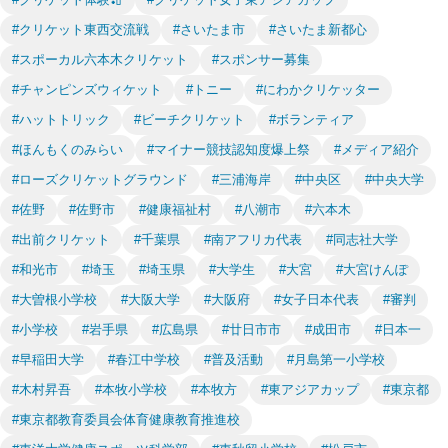
#クリケット東西交流戦
#さいたま市
#さいたま新都心
#スポーカル六本木クリケット
#スポンサー募集
#チャンピンズウィケット
#トニー
#にわかクリケッター
#ハットトリック
#ビーチクリケット
#ボランティア
#ほんもくのみらい
#マイナー競技認知度爆上祭
#メディア紹介
#ローズクリケットグラウンド
#三浦海岸
#中央区
#中央大学
#佐野
#佐野市
#健康福祉村
#八潮市
#六本木
#出前クリケット
#千葉県
#南アフリカ代表
#同志社大学
#和光市
#埼玉
#埼玉県
#大学生
#大宮
#大宮けんぽ
#大曽根小学校
#大阪大学
#大阪府
#女子日本代表
#審判
#小学校
#岩手県
#広島県
#廿日市市
#成田市
#日本一
#早稲田大学
#春江中学校
#普及活動
#月島第一小学校
#木村昇吾
#本牧小学校
#本牧方
#東アジアカップ
#東京都
#東京都教育委員会体育健康教育推進校