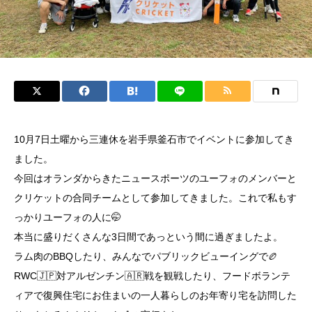
10月7日土曜から三連休を岩手県釜石市でイベントに参加してき
ました。
今回はオランダからきたニュースポーツのユーフォのメンバーと
クリケットの合同チームとして参加してきました。これで私もす
っかりユーフォの人に🤭
本当に盛りだくさんな3日間であっという間に過ぎましたよ。
ラム肉のBBQしたり、みんなでパブリックビューイングで🏉
RWC🇯🇵対アルゼンチン🇦🇷戦を観戦したり、フードボランテ
ィアで復興住宅にお住まいの一人暮らしのお年寄り宅を訪問した