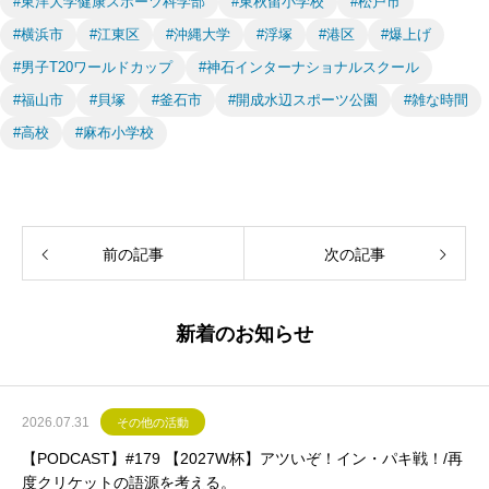
#東洋大学健康スポーツ科学部
#東秋留小学校
#松戸市
#横浜市
#江東区
#沖縄大学
#浮塚
#港区
#爆上げ
#男子T20ワールドカップ
#神石インターナショナルスクール
#福山市
#貝塚
#釜石市
#開成水辺スポーツ公園
#雑な時間
#高校
#麻布小学校
前の記事
次の記事
新着のお知らせ
2026.07.31
その他の活動
【PODCAST】#179 【2027W杯】アツいぞ！イン・パキ戦！/再
度クリケットの語源を考える。