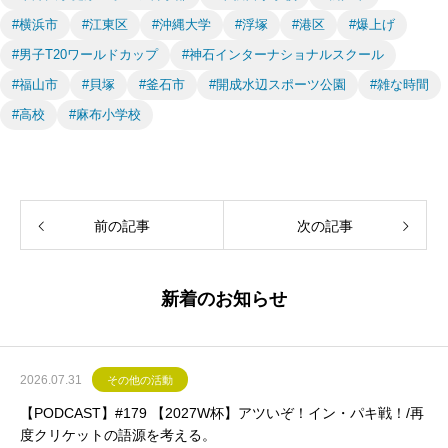
#横浜市
#江東区
#沖縄大学
#浮塚
#港区
#爆上げ
#男子T20ワールドカップ
#神石インターナショナルスクール
#福山市
#貝塚
#釜石市
#開成水辺スポーツ公園
#雑な時間
#高校
#麻布小学校
前の記事
次の記事
新着のお知らせ
2026.07.31
その他の活動
【PODCAST】#179 【2027W杯】アツいぞ！イン・パキ戦！/再
度クリケットの語源を考える。