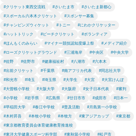
#クリケット東西交流戦
#さいたま市
#さいたま新都心
#スポーカル六本木クリケット
#スポンサー募集
#チャンピンズウィケット
#トニー
#にわかクリケッター
#ハットトリック
#ビーチクリケット
#ボランティア
#ほんもくのみらい
#マイナー競技認知度爆上祭
#メディア紹介
#ローズクリケットグラウンド
#三浦海岸
#中央区
#中央大学
#佐野
#佐野市
#健康福祉村
#八潮市
#六本木
#出前クリケット
#千葉県
#南アフリカ代表
#同志社大学
#和光市
#埼玉
#埼玉県
#大学生
#大宮
#大宮けんぽ
#大曽根小学校
#大阪大学
#大阪府
#女子日本代表
#審判
#小学校
#岩手県
#広島県
#廿日市市
#成田市
#日本一
#早稲田大学
#春江中学校
#普及活動
#月島第一小学校
#木村昇吾
#本牧小学校
#本牧方
#東アジアカップ
#東京都
#東京都教育委員会体育健康教育推進校
#東洋大学健康スポーツ科学部
#東秋留小学校
#松戸市