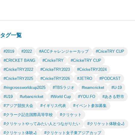
タグ一覧
#2019
#2022
#ACCチャレンジャーカップ
#CriceTRY CUP
#CRICKET BANG
#CrickeTRY
#CrickeTRY CUP
#CrickeTRY2022
#CrickeTRY2023
#CrickeTRY2024
#CrickeTRY2025
#CrickeTRY2026
#JETRO
#PODCAST
#ringcrossworldcup2025
#TBSラジオ
#teamcricket
#U-19
#U19
#urbancricket
#World Cup
#YOU.FO
#あきる野市
#アジア競技大会
#イギリス代表
#イベント参加募集
#クラーク記念国際高等学校
#クリケット
#クリケットやってみたい人とつながりたい
#クリケット体験会🏏
#クリケット体験🏏
#クリケット女子東アジアカップ