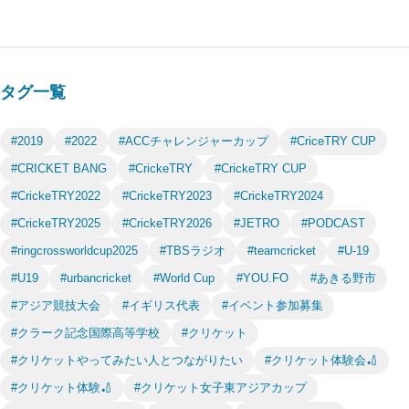
タグ一覧
#2019
#2022
#ACCチャレンジャーカップ
#CriceTRY CUP
#CRICKET BANG
#CrickeTRY
#CrickeTRY CUP
#CrickeTRY2022
#CrickeTRY2023
#CrickeTRY2024
#CrickeTRY2025
#CrickeTRY2026
#JETRO
#PODCAST
#ringcrossworldcup2025
#TBSラジオ
#teamcricket
#U-19
#U19
#urbancricket
#World Cup
#YOU.FO
#あきる野市
#アジア競技大会
#イギリス代表
#イベント参加募集
#クラーク記念国際高等学校
#クリケット
#クリケットやってみたい人とつながりたい
#クリケット体験会🏏
#クリケット体験🏏
#クリケット女子東アジアカップ