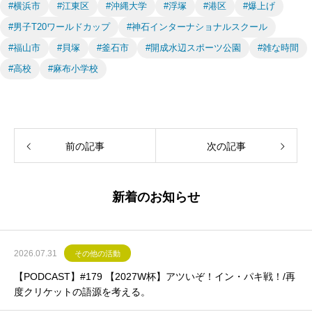
#横浜市
#江東区
#沖縄大学
#浮塚
#港区
#爆上げ
#男子T20ワールドカップ
#神石インターナショナルスクール
#福山市
#貝塚
#釜石市
#開成水辺スポーツ公園
#雑な時間
#高校
#麻布小学校
前の記事
次の記事
新着のお知らせ
2026.07.31
その他の活動
【PODCAST】#179 【2027W杯】アツいぞ！イン・パキ戦！/再
度クリケットの語源を考える。