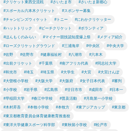
#クリケット東西交流戦
#さいたま市
#さいたま新都心
#スポーカル六本木クリケット
#スポンサー募集
#チャンピンズウィケット
#トニー
#にわかクリケッター
#ハットトリック
#ビーチクリケット
#ボランティア
#ほんもくのみらい
#マイナー競技認知度爆上祭
#メディア紹介
#ローズクリケットグラウンド
#三浦海岸
#中央区
#中央大学
#佐野
#佐野市
#健康福祉村
#八潮市
#六本木
#出前クリケット
#千葉県
#南アフリカ代表
#同志社大学
#和光市
#埼玉
#埼玉県
#大学生
#大宮
#大宮けんぽ
#大曽根小学校
#大阪大学
#大阪府
#女子日本代表
#審判
#小学校
#岩手県
#広島県
#廿日市市
#成田市
#日本一
#早稲田大学
#春江中学校
#普及活動
#月島第一小学校
#木村昇吾
#本牧小学校
#本牧方
#東アジアカップ
#東京都
#東京都教育委員会体育健康教育推進校
#東洋大学健康スポーツ科学部
#東秋留小学校
#松戸市