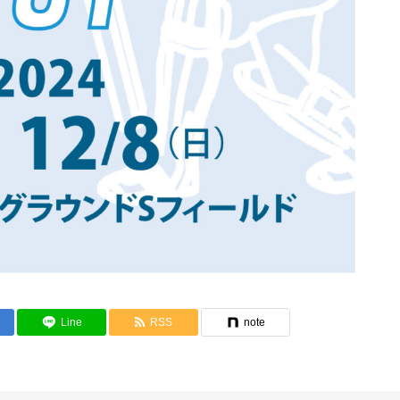
Line
RSS
note