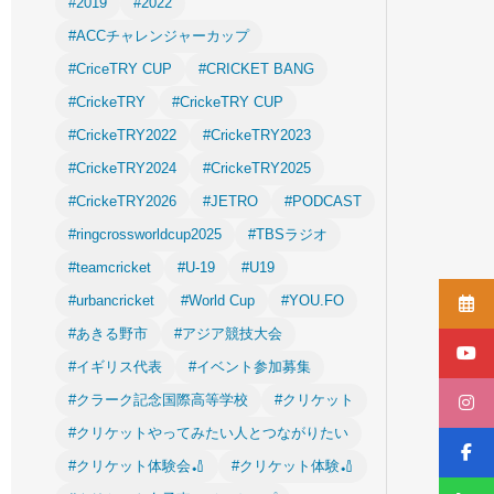
#2019
#2022
#ACCチャレンジャーカップ
#CriceTRY CUP
#CRICKET BANG
#CrickeTRY
#CrickeTRY CUP
#CrickeTRY2022
#CrickeTRY2023
#CrickeTRY2024
#CrickeTRY2025
#CrickeTRY2026
#JETRO
#PODCAST
#ringcrossworldcup2025
#TBSラジオ
#teamcricket
#U-19
#U19
#urbancricket
#World Cup
#YOU.FO
#あきる野市
#アジア競技大会
#イギリス代表
#イベント参加募集
#クラーク記念国際高等学校
#クリケット
#クリケットやってみたい人とつながりたい
#クリケット体験会🏏
#クリケット体験🏏