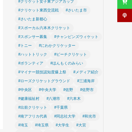
#クリケット女子東アジアカップ
#クリケット東西交流戦
#さいたま市
#さいたま新都心
#スポーカル六本木クリケット
#スポンサー募集
#チャンピンズウィケット
#トニー
#にわかクリケッター
#ハットトリック
#ビーチクリケット
#ボランティア
#ほんもくのみらい
#マイナー競技認知度爆上祭
#メディア紹介
#ローズクリケットグラウンド
#三浦海岸
#中央区
#中央大学
#佐野
#佐野市
#健康福祉村
#八潮市
#六本木
#出前クリケット
#千葉県
#南アフリカ代表
#同志社大学
#和光市
#埼玉
#埼玉県
#大学生
#大宮