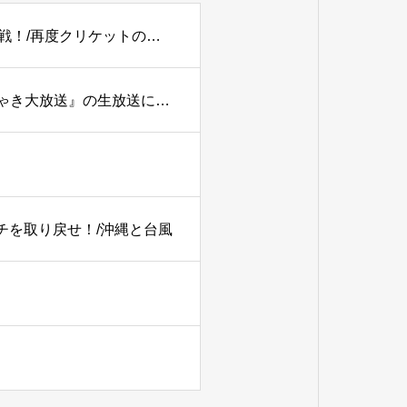
【PODCAST】#179 【2027W杯】アツいぞ！イン・パキ戦！/再度クリケットの語源を考える。
TBSラジオ『土曜ワイドラジオTOKYOナイツのちゃきちゃき大放送』の生放送に出演
ーチを取り戻せ！/沖縄と台風