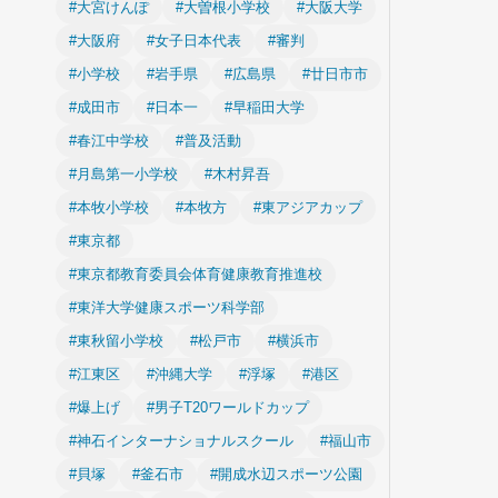
#大宮けんぽ
#大曽根小学校
#大阪大学
#大阪府
#女子日本代表
#審判
#小学校
#岩手県
#広島県
#廿日市市
#成田市
#日本一
#早稲田大学
#春江中学校
#普及活動
#月島第一小学校
#木村昇吾
#本牧小学校
#本牧方
#東アジアカップ
#東京都
#東京都教育委員会体育健康教育推進校
#東洋大学健康スポーツ科学部
#東秋留小学校
#松戸市
#横浜市
#江東区
#沖縄大学
#浮塚
#港区
#爆上げ
#男子T20ワールドカップ
#神石インターナショナルスクール
#福山市
#貝塚
#釜石市
#開成水辺スポーツ公園