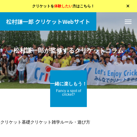
クリケットを
体験したい
方はこちら！
松村謙一郎 クリケットWebサイト
松村謙一郎が監修するクリケットコラム
一緒に楽しもう！
Fancy a spot of
cricket?
クリケット基礎
クリケット雑学
ルール・遊び方