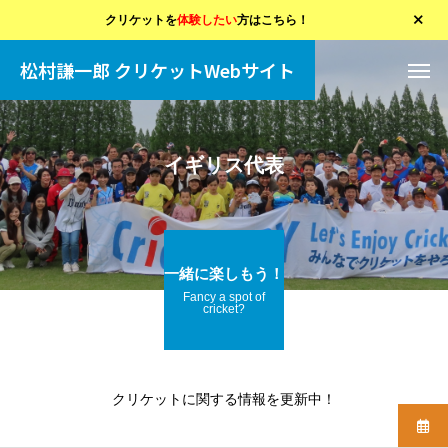
クリケットを
体験したい
方はこちら！
松村謙一郎 クリケットWebサイト
イギリス代表
一緒に楽しもう！
Fancy a spot of
cricket?
クリケットに関する情報を更新中！