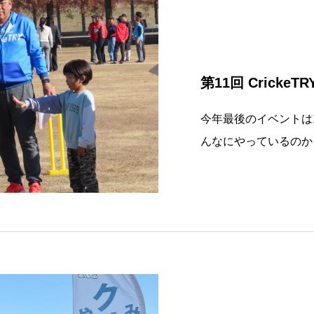
第11回 CrickeT
今年最後のイベントは11
んなにやっているのか
勝チームが異なり連覇
るかと期待された前回
号ウッディースプーン
イ