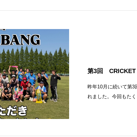
感謝申し上げます。優
第3回 CRICKE
昨年10月に続いて第3回目
れました。今回もたく
うございました。今回
て、打撃に投手に、守
験出来る趣向にバージョ