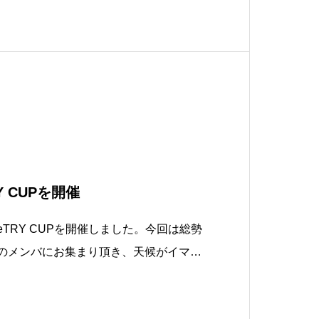
RY CUPを開催
ckeTRY CUPを開催しました。今回は総勢
近くのメンバにお集まり頂き、天候がイマイ
参加者のみなさんのご協力の元、無事に
した。ご参加頂いたみなさんには心から