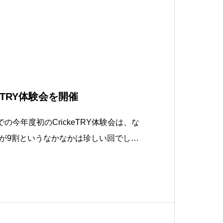
eTRY体験会を開催
の今年度初のCrickeTRY体験会は、な
が9割というなかなかは珍しい回でした
がりました。しかも今回クリケットを全
人の参加率も9割で、私も久しぶりに原
になりました。感謝感謝です、参加いた