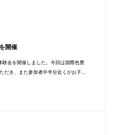
会を開催
TRY体験会を開催しました。今回は国際色豊
ただき、また参加者中半分近くがお子ち
がりました。ご参加いただいた皆様、本
ました。当日の様子は以下でご覧いただ
cebook.com