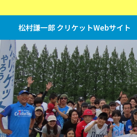
松村謙一郎 クリケットWebサイト
T