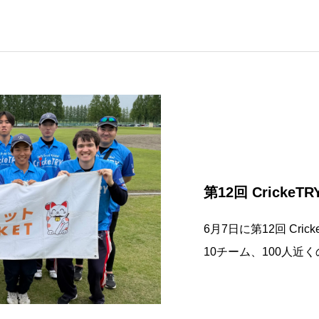
第12回 CrickeT
6月7日に第12回 Cri
10チーム、100人
チの中、怪我人も出ず
イベントを終えられま