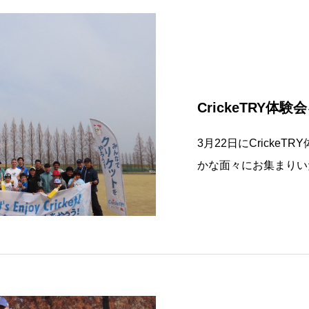
CrickeTRY体験
3月22日にCricke
かな面々にお集まりい
ゃまで、非常に盛り上
当にありがとうござい
けます。https://www.fa