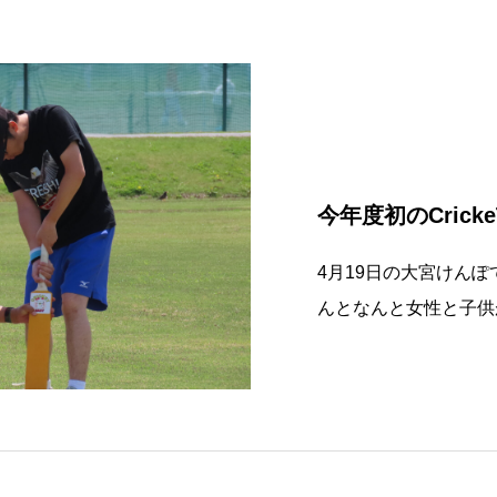
今年度初のCrick
4月19日の大宮けんぽで
んとなんと女性と子供
が、結果非常に盛り上
く知らない、初めての
点回帰のような体験会
だきまし