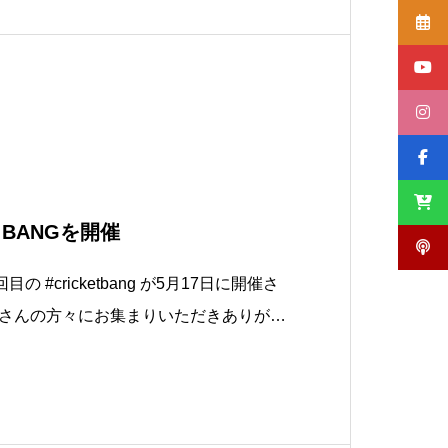
勝はオランダ生まれ
T BANGを開催
の #cricketbang が5月17日に開催さ
さんの方々にお集まりいただきありがと
は新たにフィールディングゾーンも設け
備までまさにクリケットの動きを全部体
ンアップ⤴️させました🤗次は10