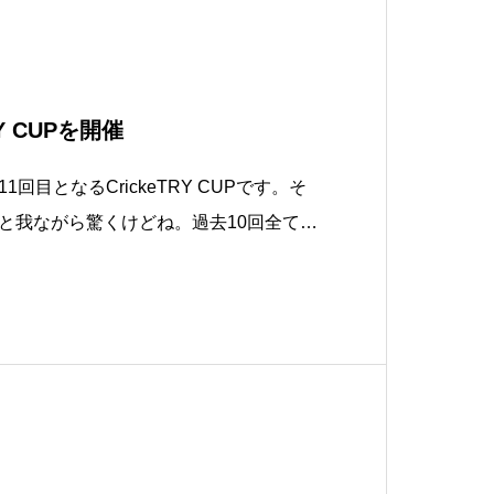
RY CUPを開催
回目となるCrickeTRY CUPです。そ
と我ながら驚くけどね。過去10回全て優
したチームがいない大会で初の連覇とな
の覇者と、過去最下位となり不名誉の称
を持って帰ったこともあるチームのファ