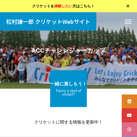
クリケットを
体験したい
方はこちら！
松村謙一郎 クリケットWebサイト
ACCチャレンジャーカップ
一緒に楽しもう！
Fancy a spot of
cricket?
クリケットに関する情報を更新中！