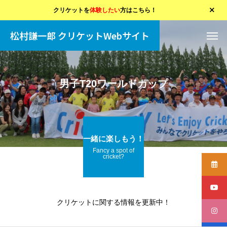
クリケットを
体験したい
方はこちら！
松村謙一郎 クリケットWebサイト
男子T20ワールドカップ
一緒に楽しもう！
Fancy a spot of
cricket?
クリケットに関する情報を更新中！