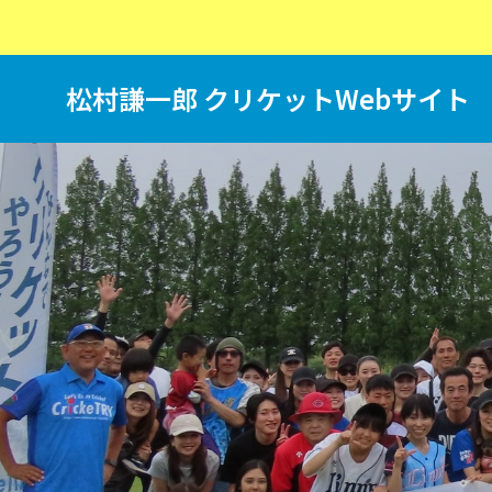
松村謙一郎 クリケットWebサイト
T