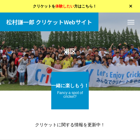
クリケットを
体験したい
方はこちら！
松村謙一郎 クリケットWebサイト
港区
一緒に楽しもう！
Fancy a spot of
cricket?
クリケットに関する情報を更新中！