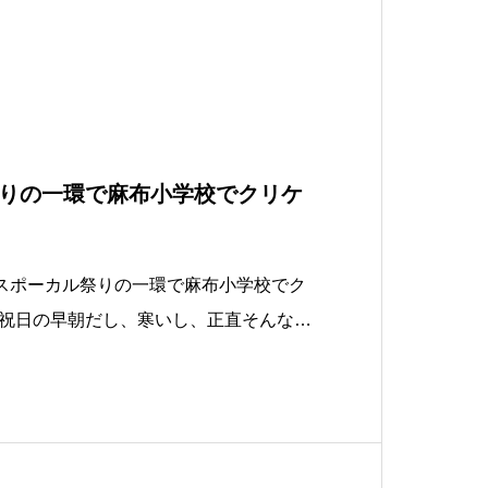
りの一環で麻布小学校でクリケ
区スポーカル祭りの一環で麻布小学校でク
。祝日の早朝だし、寒いし、正直そんなに
でしたが、わざわざ参加してくださった
謝です。たった1時間だけでしたが、時
ケットのゲームを最初からやって動きを