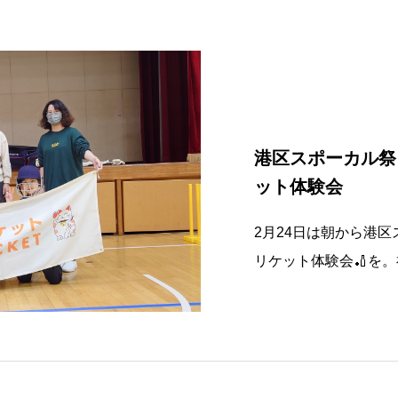
気にクリケットを
港区スポーカル祭
ット体験会
2月24日は朝から港
リケット体験会🏏を
集まってもらえません
みなさんには心から感
間が短い分むしろクリ
覚えてもらえた