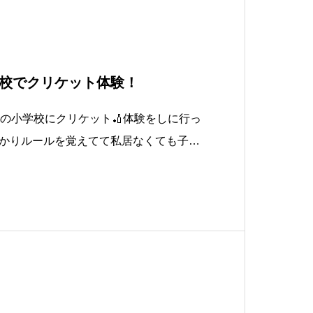
校でクリケット体験！
市の小学校にクリケット🏏体験をしに行っ
かりルールを覚えてて私居なくても子供
🤣今後は秋の二学期に他の学年にも体験
て学校との話でね。もちろんそうしまし
もやりたいとの話で、もちろんやりまし