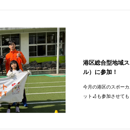
た。また涼しくなった
なので
港区総合型地域ス
ル）に参加！
今月の港区のスポーカ
ット🏏も参加させて
ティメット等と一緒に
が、残念ながらあまり
だけでした💦でも参