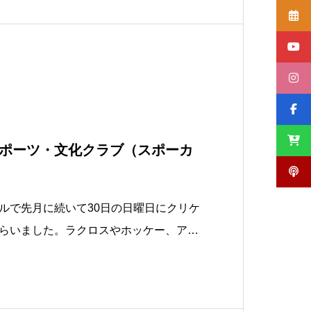
ら開催しようね♪ちなみに全員顔出し🆖
ポーツ・文化クラブ（スポーカ
ルで先月に続いて30日の日曜日にクリケ
もらいました。ラクロスやホッケー、アル
今回もクリケットをやらせてもらました
人気なく参加していただけたのは1家族
加してくれたお子さん達はめちゃくちゃ元