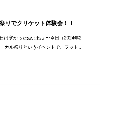
祭りでクリケット体験会！！
は寒かった🥶よねぇ〜今日（2024年2
ポーカル祭りというイベントで、フットサ
のキャッチボール教室とかと一緒にクリ
もらいました。雨なので体育館でやると
絶対に寒いと思ってヒートテック着て厚