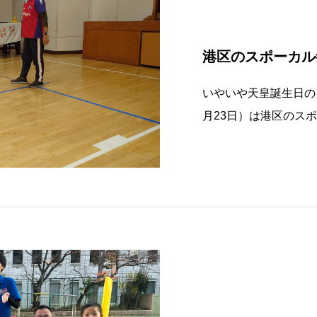
港区のスポーカル
いやいや天皇誕生日の日
月23日）は港区のス
ルとかテニスとか野球
ケットも体験会させて
のことで、体育会でも
着して行っ