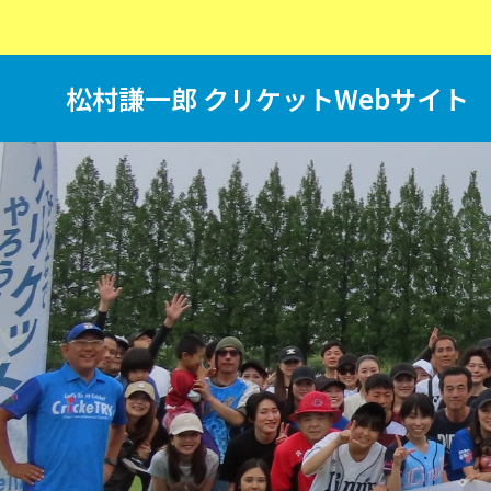
松村謙一郎 クリケットWebサイト
T