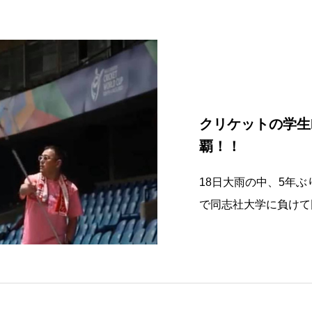
クリケットの学生
覇！！
18日大雨の中、5年ぶ
で同志社大学に負けて
かし今の中大は2年生
び代しかないメンバー
しみです。なお、女子