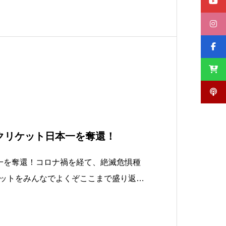
クリケット日本一を奪還！
一を奪還！コロナ禍を経て、絶滅危惧種
ットをみんなでよくぞここまで盛り返し
ら君たちに感謝すると共に君たちは私の
で小学生の時代にクリケットを教えてた