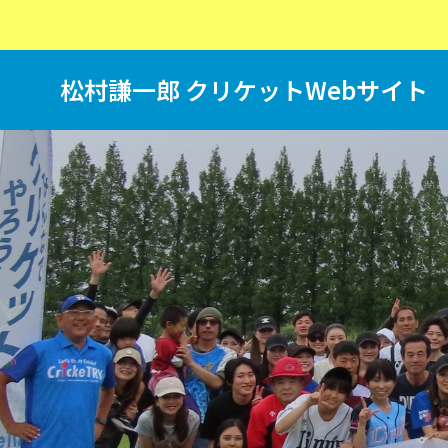
松村謙一郎 クリケットWebサイト
T