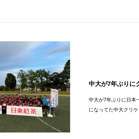
中大が7年ぶりに
中大が7年ぶりに日本
になってた中大クリケ
てくれたよ。心の底か
自慢です！そして昭島