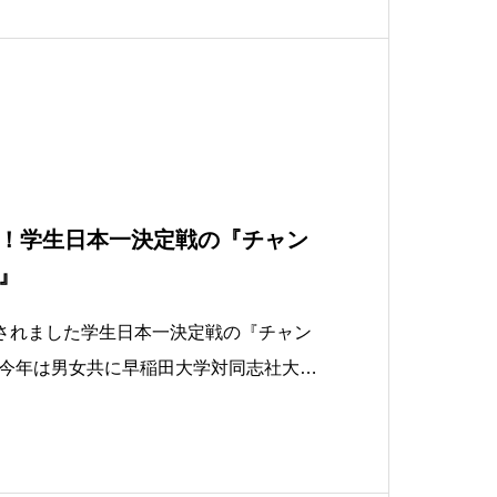
4年生が。学生クリケッターとし集まる
！学生日本一決定戦の『チャン
』
催されました学生日本一決定戦の『チャン
今年は男女共に早稲田大学対同志社大学
午前に開催された女子は同志社が優勝
男子では3連覇のかかってた同志社を破
た。