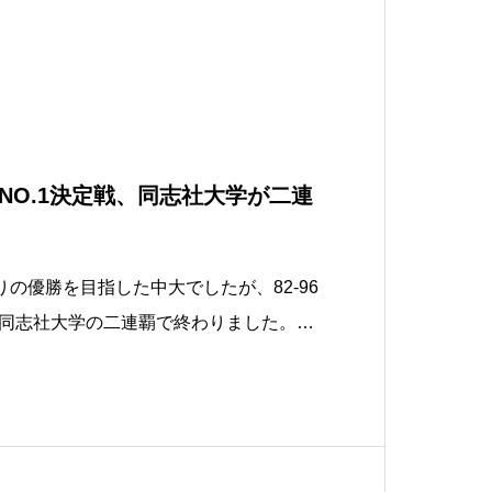
NO.1決定戦、同志社大学が二連
りの優勝を目指した中大でしたが、82-96
同志社大学の二連覇で終わりました。し
と1年生しかいないヤング中央なので、伸
なんでね。来年、再来年と、この先が楽
は上宮高校女子部が勝利しました。