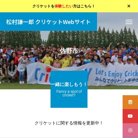
クリケットを
体験したい
方はこちら！
松村謙一郎 クリケットWebサイト
佐野市
一緒に楽しもう！
Fancy a spot of
cricket?
クリケットに関する情報を更新中！