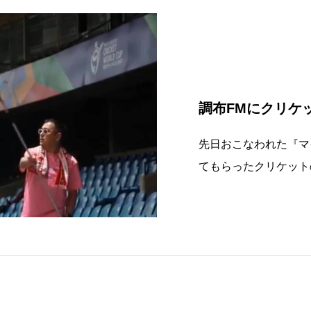
調布FMにクリケ
先日おこなわれた『マ
てもらったクリケット
す。⁡【コーナー概要】調布
テラスコーナー名 : 知
4月7日(金) 14:0