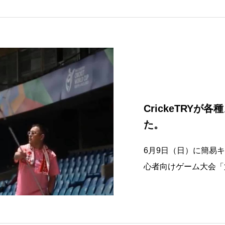
記のURLからradi
さ
CrickeTRY
た。
6月9日（日）に簡易
心者向けゲーム大会「第8
を台湾東部沖地震支援
メディアに取り上げられまし
ews.jp/1102538