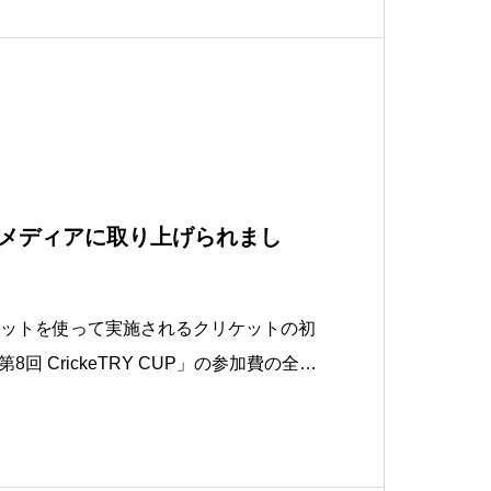
koで今なら聴くことが出来ますのでぜひみな
が各種メディアに取り上げられまし
キットを使って実施されるクリケットの初
回 CrickeTRY CUP」の参加費の全額
への義援金として寄付することが、各種
た。【47NEWS】https://www.47n