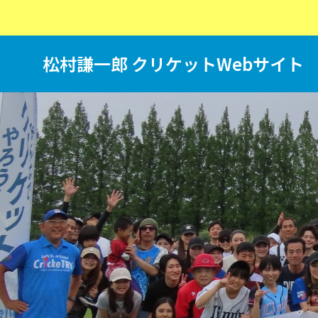
松村謙一郎 クリケットWebサイト
T