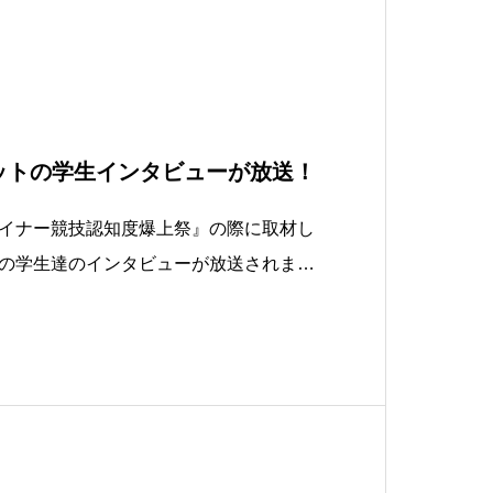
ットの学生インタビューが放送！
イナー競技認知度爆上祭』の際に取材し
の学生達のインタビューが放送されま
FM (83.8Mhz)番組名 : 午後のカフェ
ってる⁉ニュースポーツ放送日時: 2023年