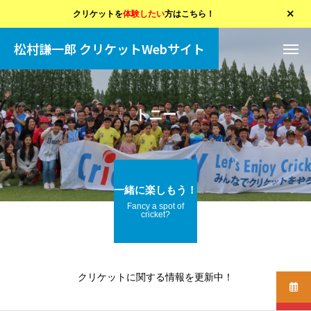
クリケットを
体験したい
方はこちら！
松村謙一郎 クリケットWebサイト
トニー
一緒に楽しもう！
Fancy a spot of
cricket?
クリケットに関する情報を更新中！